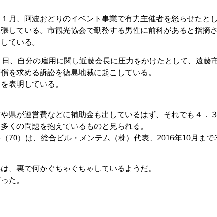
１１月、阿波おどりのイベント事業で有力主催者を怒らせたと
主張している。市観光協会で勤務する男性に前科があると指摘
としている。
４日、自分の雇用に関し近藤会長に圧力をかけたとして、遠藤
賠償を求める訴訟を徳島地裁に起こしている。
とを表明している。
市や県が運営費などに補助金も出しているはず、それでも４．
、多くの問題を抱えているものと見られる。
70）は、総合ビル・メンテム（株）代表、2016年10月まで3
係は、裏で何かぐちゃぐちゃしているようだ。
だった。