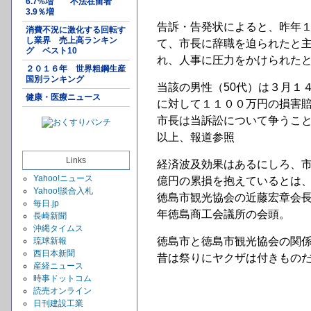
6.7%増 不法在留者
3.9％増
告訴・告発状によると、昨年
消費不況に激化する回転す
し業界 売上高ランキン
て、市長に辞職を迫られたと
グ ベスト10
れ、人事に圧力をかけられた
２０１６年 世界粗鋼生産
国別ランキング
当該の男性（50代）は３月１
健康・医療ニュース
に対して１１００万円の損害
市長は当訴訟について争うこ
以上、報道参照
Links
経済波及効果はあるにしろ、
Yahoo!ニュース
億円の累損を抱えているとは
Yahoo!談合入札
徳島市観光協会の近藤宏章会長（
毎日.jp
年徳島商工会議所の会頭。
長崎新聞
沖縄タイムス
徳島市と徳島市観光協会の関
琉球新報
西日本新聞
昔は祭りにヤクザは付きもの
産経ニュース
時事ドットコム
読売オンライン
日刊建設工業