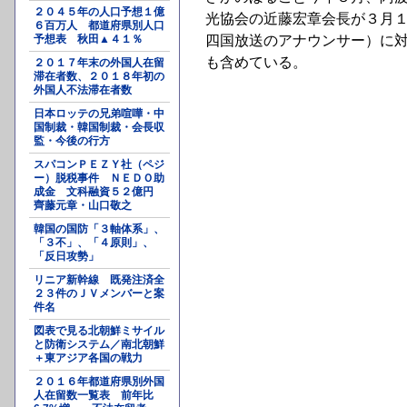
２０４５年の人口予想１億
光協会の近藤宏章会長が３月１
６百万人 都道府県別人口
予想表 秋田▲４１％
四国放送のアナウンサー）に
も含めている。
２０１７年末の外国人在留
滞在者数、２０１８年初の
外国人不法滞在者数
日本ロッテの兄弟喧嘩・中
国制裁・韓国制裁・会長収
監・今後の行方
スパコンＰＥＺＹ社（ペジ
ー）脱税事件 ＮＥＤＯ助
成金 文科融資５２億円
齊藤元章・山口敬之
韓国の国防「３軸体系」、
「３不」、「４原則」、
「反日攻勢」
リニア新幹線 既発注済全
２３件のＪＶメンバーと案
件名
図表で見る北朝鮮ミサイル
と防衛システム／南北朝鮮
＋東アジア各国の戦力
２０１６年都道府県別外国
人在留数一覧表 前年比