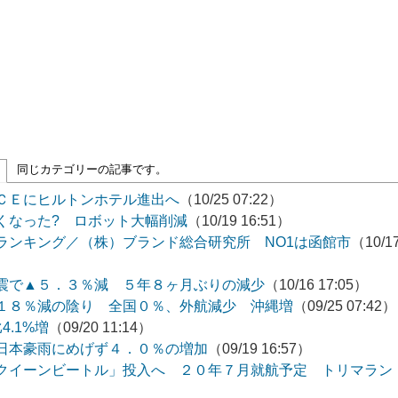
同じカテゴリーの記事です。
ＣＥにヒルトンホテル進出へ
（10/25 07:22）
くなった? ロボット大幅削減
（10/19 16:51）
ランキング／（株）ブランド総合研究所 NO1は函館市
（10/1
震で▲５．３％減 ５年８ヶ月ぶりの減少
（10/16 17:05）
１８％減の陰り 全国０％、外航減少 沖縄増
（09/25 07:42）
.1%増
（09/20 11:14）
日本豪雨にめげず４．０％の増加
（09/19 16:57）
クイーンビートル」投入へ ２０年７月就航予定 トリマラン