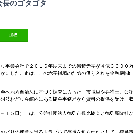
会長のゴタゴタ
LINE
踊り事業会計で２０１６年度末までの累積赤字が４億３６００
らかにした。市は、この赤字補填のための借り入れを金融機関
協会へ地方自治法に基づく調査に入った。市職員や弁護士、公
の阿波おどり会館内にある協会事務局から資料の提供を受け、
２～１５日）」は、公益社団法人徳島市観光協会と徳島新聞社
波おどりの運営を巡るトラブルで辞職を迫られたとして、徳島