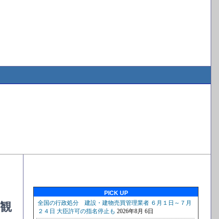
PICK UP
観