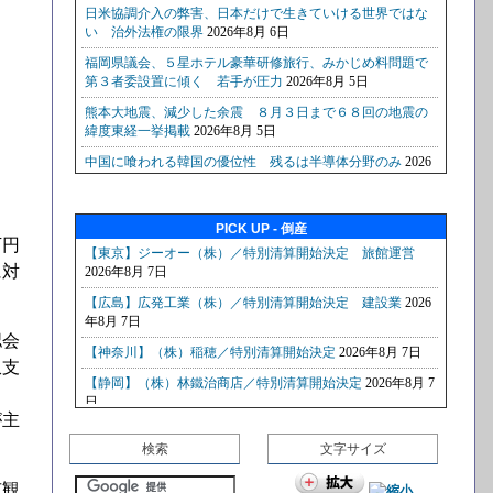
PICK UP - 倒産
万円
に対
認会
収支
が主
検索
文字サイズ
市観