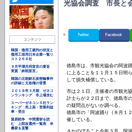
光協会調査 市長と
Twitter
Facebook
コンテンツ
韓国・徴用工裁判の状況と
徴用工採用日本企業一覧リ
スト２６６社
徳島市は、市観光協会の阿波
９月平壌共同宣言の要旨
実質「終戦宣言」
に上ることを１１月１５日明
韓国の北朝鮮石炭密輸事件
して損失補償している。
の詳細と文政権の背景
２０１８年３月期 ゼネコ
市は２１日、主催者の市観光
ンランキング 非上場含む
計士らが２２日まで、徳島市
スーパーゼネコン５社ラン
の疑問点がないか調べる。
キング 売上高・営業利益
率・受注
徳島市の「阿波踊り（８月１
催している。
貿易戦争 中間選挙を読
む 上院改選州一覧表 米
農家を直撃
さかのぼること今年３月、阿