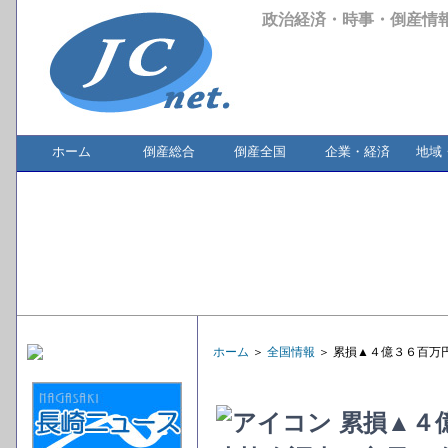
政治経済・時事・倒産情
ホーム
倒産総合
倒産全国
企業・経済
地域
ホーム
＞
全国情報
＞ 累損▲４億３６百万
累損▲４