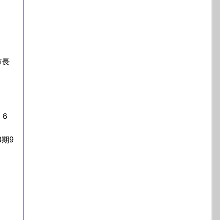
し
さ
市長
３６
期9