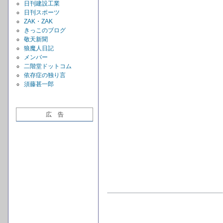
日刊建設工業
日刊スポーツ
ZAK・ZAK
きっこのブログ
敬天新聞
狼魔人日記
メンバー
二階堂ドットコム
依存症の独り言
須藤甚一郎
広 告