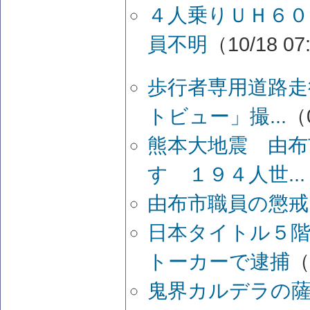
４人乗りＵＨ６０
員不明
（10/18 07
歩行者専用道路走
トビュー」撮...
（0
熊本大地震 由布
す １９４人世...
由布市職員の懲
日本タイトル５
トーカーで逮捕
（
鬼界カルデラの薩