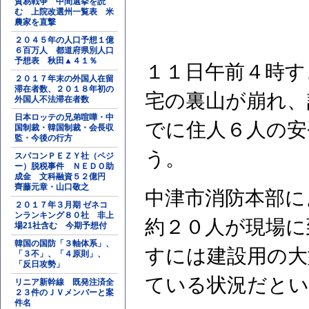
貿易戦争 中間選挙を読
む 上院改選州一覧表 米
農家を直撃
２０４５年の人口予想１億
６百万人 都道府県別人口
予想表 秋田▲４１％
１１日午前４時す
２０１７年末の外国人在留
滞在者数、２０１８年初の
宅の裏山が崩れ、
外国人不法滞在者数
日本ロッテの兄弟喧嘩・中
でに住人６人の安
国制裁・韓国制裁・会長収
監・今後の行方
う。
スパコンＰＥＺＹ社（ペジ
ー）脱税事件 ＮＥＤＯ助
成金 文科融資５２億円
齊藤元章・山口敬之
中津市消防本部に
２０１７年３月期 ゼネコ
ンランキング８０社 非上
約２０人が現場に
場21社含む 今期予想付
韓国の国防「３軸体系」、
すには建設用の大
「３不」、「４原則」、
「反日攻勢」
ている状況だとい
リニア新幹線 既発注済全
２３件のＪＶメンバーと案
件名