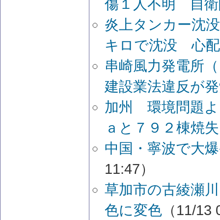
傷１人不明 自衛
炎上タンカー沈没
キロで沈没 心
串崎風力発電所
建設業法違反が発
加州 環境問題よ
ａと７９２棟焼失
中国・寧波で大爆
11:47）
草加市の古綾瀬川
色に変色
（11/13 