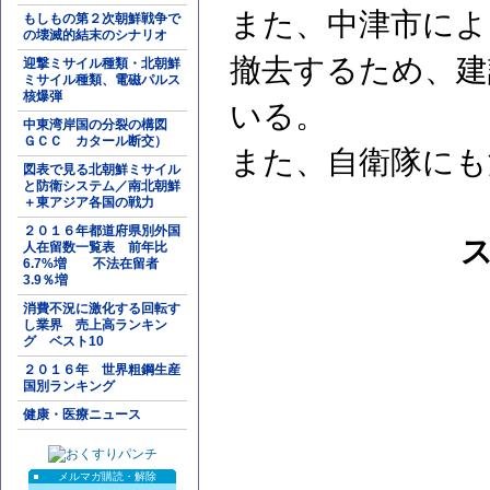
また、中津市によ
もしもの第２次朝鮮戦争で
の壊滅的結末のシナリオ
撤去するため、建
迎撃ミサイル種類・北朝鮮
ミサイル種類、電磁パルス
核爆弾
いる。
中東湾岸国の分裂の構図
ＧＣＣ カタール断交）
また、自衛隊にも
図表で見る北朝鮮ミサイル
と防衛システム／南北朝鮮
＋東アジア各国の戦力
２０１６年都道府県別外国
人在留数一覧表 前年比
6.7%増 不法在留者
3.9％増
消費不況に激化する回転す
し業界 売上高ランキン
グ ベスト10
２０１６年 世界粗鋼生産
国別ランキング
健康・医療ニュース
メルマガ購読・解除