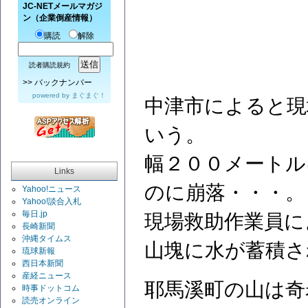
JC-NETメールマガジ
ン（企業倒産情報）
購読
解除
読者購読規約
>>
バックナンバー
powered by
まぐまぐ！
中津市によると現
いう。
幅２００メートル
Links
のに崩落・・・。
Yahoo!ニュース
Yahoo!談合入札
毎日.jp
現場救助作業員に
長崎新聞
沖縄タイムス
山塊に水が蓄積さ
琉球新報
西日本新聞
産経ニュース
耶馬溪町の山は奇
時事ドットコム
読売オンライン