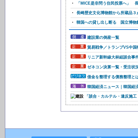
・
「MICE是非問う住民投票へ」 
・
長崎歴史文化博物館から所蔵品３
・
韓国への貸し出し断る 国立博物館
建設業の倒産一覧
貿易戦争／トランプVS中国
リニア新幹線大林組談合事
ゼネコン決算一覧・受注状
借金を整理する債務整理と
韓国経済ニュース｜韓国経
「談合・カルテル・違反施工