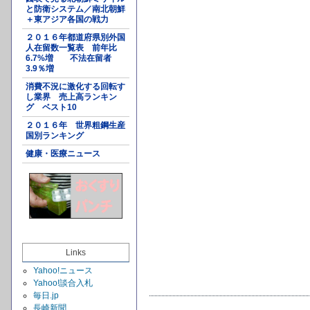
と防衛システム／南北朝鮮
＋東アジア各国の戦力
２０１６年都道府県別外国
人在留数一覧表 前年比
6.7%増 不法在留者
3.9％増
消費不況に激化する回転す
し業界 売上高ランキン
グ ベスト10
２０１６年 世界粗鋼生産
国別ランキング
健康・医療ニュース
Links
Yahoo!ニュース
Yahoo!談合入札
毎日.jp
長崎新聞