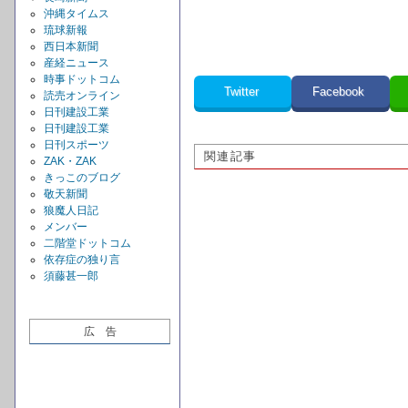
沖縄タイムス
琉球新報
西日本新聞
産経ニュース
時事ドットコム
Twitter
Facebook
読売オンライン
日刊建設工業
日刊建設工業
日刊スポーツ
関連記事
ZAK・ZAK
きっこのブログ
敬天新聞
狼魔人日記
メンバー
二階堂ドットコム
依存症の独り言
須藤甚一郎
広 告