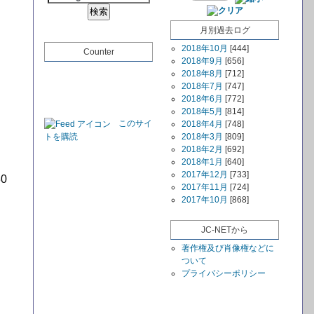
月別過去ログ
2018年10月
[444]
Counter
2018年9月
[656]
2018年8月
[712]
2018年7月
[747]
2018年6月
[772]
2018年5月
[814]
このサイ
2018年4月
[748]
トを購読
2018年3月
[809]
2018年2月
[692]
2018年1月
[640]
2017年12月
[733]
0
2017年11月
[724]
2017年10月
[868]
JC-NETから
著作権及び肖像権などに
ついて
プライバシーポリシー