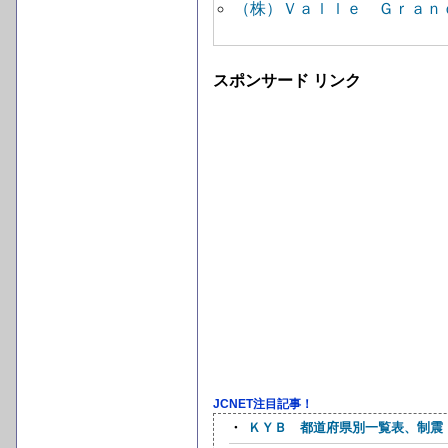
（株）Ｖａｌｌｅ Ｇｒａｎ
スポンサード リンク
JCNET注目記事！
・
ＫＹＢ 都道府県別一覧表、制震・