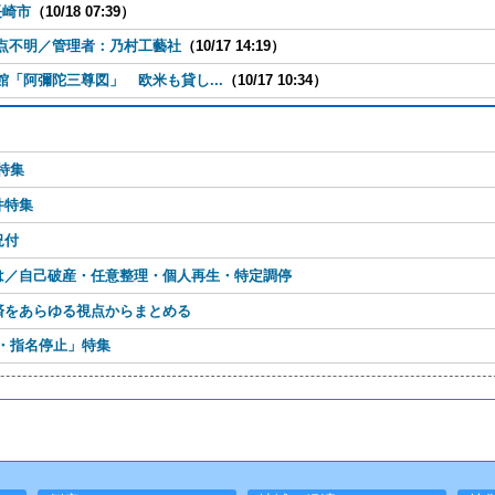
長崎市
（10/18 07:39）
点不明／管理者：乃村工藝社
（10/17 14:19）
「阿彌陀三尊図」 欧米も貸し...
（10/17 10:34）
特集
件特集
況付
は／自己破産・任意整理・個人再生・特定調停
済をあらゆる視点からまとめる
・指名停止」特集