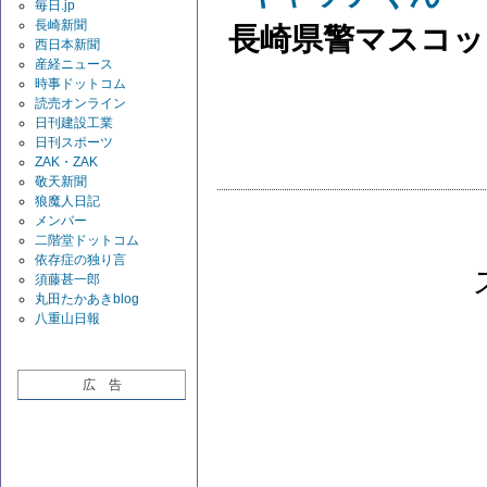
毎日.jp
長崎新聞
長崎県警マスコッ
西日本新聞
産経ニュース
時事ドットコム
読売オンライン
日刊建設工業
日刊スポーツ
ZAK・ZAK
敬天新聞
狼魔人日記
メンバー
二階堂ドットコム
依存症の独り言
須藤甚一郎
丸田たかあきblog
八重山日報
広 告