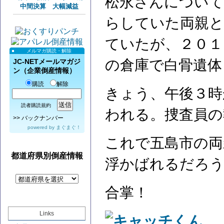
松永さんについて
中間決算 大幅減益
らしていた両親と
ていたが、２０１
メルマガ購読・解除
の倉庫で白骨遺体
JC-NETメールマガジ
ン（企業倒産情報）
購読
解除
きょう、午後３時
読者購読規約
われる。捜査員の
>>
バックナンバー
powered by
まぐまぐ！
これで五島市の両
都道府県別倒産情報
浮かばれるだろ
合掌！
Links