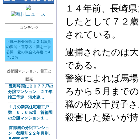
１４年前、長崎県
したとして７２歳
コンテンツ
されている。
・
統一教会関係１２１議員
の派閥・選挙区・期を一挙
逮捕されたのは大
公開 党の教会依存度は４
７.２％
である。
首都圏マンション、着工と
警察によれば馬場
販売
豊海埠頭に２０７７戸の
ろから５月までの
分譲マンション ２７年
竣工予定 清水建...
職の松永千賀子さ
１月の新築住宅着工戸
数 ６．６％増 首都圏
殺害した疑いが持
の分譲マンション１...
首都圏の分譲マンショ
ン 都県別２２年月別、
５年間推移