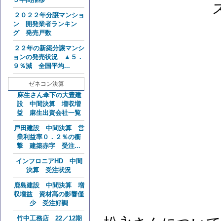
２０２２年分譲マンショ
ン 開発業者ランキン
グ 発売戸数
２２年の新築分譲マンシ
ョンの発売状況 ▲５．
９％減 全国平均...
ゼネコン決算
麻生さん傘下の大豊建
設 中間決算 増収増
益 麻生出資会社一覧
戸田建設 中間決算 営
業利益率０．２％の衝
撃 建築赤字 受注...
インフロニアHD 中間
決算 受注状況
鹿島建設 中間決算 増
収増益 資材高の影響僅
少 受注好調
竹中工務店 22／12期