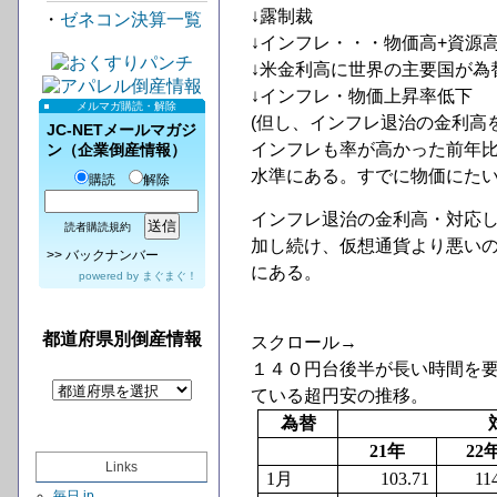
↓露制裁
・
ゼネコン決算一覧
↓インフレ・・・物価高+資源
↓米金利高に世界の主要国が為
↓インフレ・物価上昇率低下
メルマガ購読・解除
(但し、インフレ退治の金利高
JC-NETメールマガジ
インフレも率が高かった前年
ン（企業倒産情報）
水準にある。すでに物価にたい
購読
解除
インフレ退治の金利高・対応
読者購読規約
加し続け、仮想通貨より悪い
>>
バックナンバー
にある。
powered by
まぐまぐ！
都道府県別倒産情報
スクロール→
１４０円台後半が長い時間を
ている超円安の推移。
為替
21
年
22
Links
1
月
103.71
11
毎日.jp