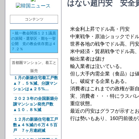
はない超円安 安全
コンテンツ
米金利上昇でドル高・円安
・
統一教会関係１２１議員
中東戦争・原油ショックでド
の派閥・選挙区・期を一挙
世界各地の戦争でドル高、円
公開 党の教会依存度は４
７.２％
米中経済・貿易戦争でドル高
輸出業者は儲け
首都圏マンション、着工と
輸入業者は泣いている。
販売
但し大手内需企業（食品）は
１月の新築住宅着工戸数
し、破綻する企業もある。
▲７．５％減、分譲マン
消費者はこれまでの政権が新
ションは▲２５%...
実、消費者・・・特にラスパ
２０２３年の全国新築分
重症状態。
譲マンション発売戸数
▲１０．８％減
最近の円安はグラフが示すと
行は勢いもあり、160円前後
１２月の新築住宅着工戸
数▲４％減の６万４５百
戸 ７ヶ月連続減