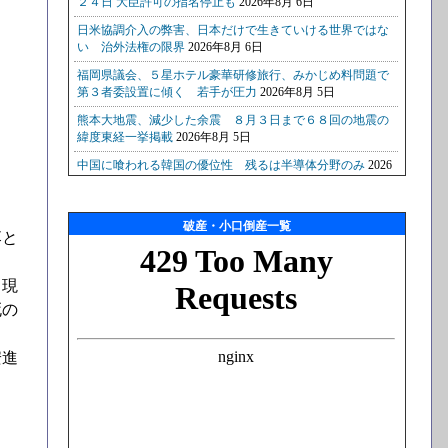
破産・小口倒産一覧
落と
る現
死の
安進