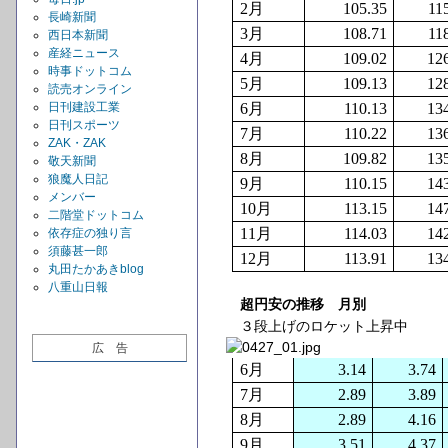
2
月
105.35
11
長崎新聞
3
月
108.71
11
西日本新聞
産経ニュース
4
月
109.02
12
時事ドットコム
5
月
109.13
12
読売オンライン
日刊建設工業
6
月
110.13
13
日刊スポーツ
7
月
110.22
13
ZAK・ZAK
8
月
109.82
13
敬天新聞
狼魔人日記
9
月
110.15
14
メンバー
10
月
113.15
14
二階堂ドットコム
11
月
114.03
14
依存症の独り言
須藤甚一郎
12
月
113.91
13
丸田たかあきblog
八重山日報
超円安の推移 月別
３段上げのロケット上昇中
広 告
6
月
3.14
3.74
7
月
2.89
3.89
8
月
2.89
4.16
9
月
3.51
4.37