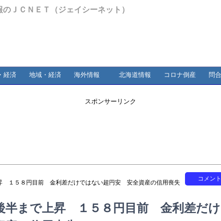
報のＪＣＮＥＴ（ジェイシーネット）
・経済
地域・経済
海外情報
北海道情報
コロナ倒産
問
スポンサーリンク
コメン
昇 １５８円目前 金利差だけではない超円安 安全資産の信用喪失
後半まで上昇 １５８円目前 金利差だけ