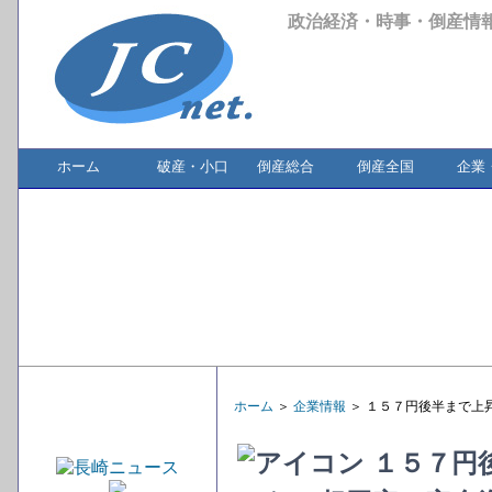
政治経済・時事・倒産情
ホーム
破産・小口
倒産総合
倒産全国
企業
ホーム
＞
企業情報
＞ １５７円後半まで上
１５７円