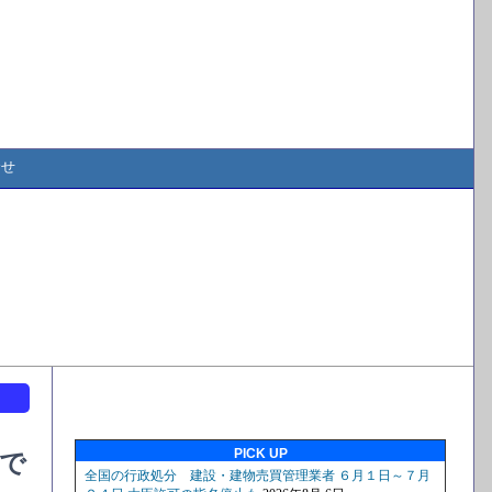
合せ
ト
PICK UP
で