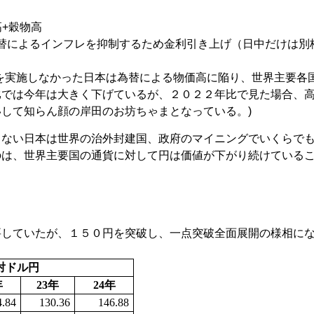
高+穀物高
替によるインフレを抑制するため金利引き上げ（日中だけは別
を実施しなかった日本は為替による物価高に陥り、世界主要各
比では今年は大きく下げているが、２０２２年比で見た場合、
して知らん顔の岸田のお坊ちゃまとなっている。)
しない日本は世界の治外封建国、政府のマイニングでいくらで
のは、世界主要国の通貨に対して円は価値が下がり続けている
要していたが、１５０円を突破し、一点突破全面展開の様相に
対ドル円
年
23
年
24
年
4.84
130.36
146.88