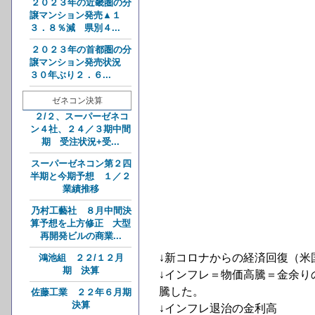
２０２３年の近畿圏の分
譲マンション発売▲１
３．８％減 県別４...
２０２３年の首都圏の分
譲マンション発売状況
３０年ぶり２．６...
ゼネコン決算
２/２、スーパーゼネコ
ン４社、２４／３期中間
期 受注状況+受...
スーパーゼネコン第２四
半期と今期予想 １／２
業績推移
乃村工藝社 ８月中間決
算予想を上方修正 大型
再開発ビルの商業...
↓新コロナからの経済回復（米
鴻池組 ２２/１２月
期 決算
↓インフレ＝物価高騰＝金余り
騰した。
佐藤工業 ２２年６月期
決算
↓インフレ退治の金利高