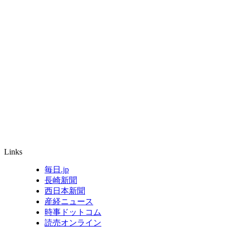
Links
毎日.jp
長崎新聞
西日本新聞
産経ニュース
時事ドットコム
読売オンライン