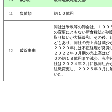
11
負債額
約１０億円
同社は米穀等の卸会社、１９９
の変更にともない新食糧法が制
取り扱いが大幅緩和、その後、
どもあり、同社の売上高は減少
２０２０年には不正経理が発覚
破綻事由
12
２０２２年３月期の売上高はピ
０の約１８億円まで減少、赤字
社は２０２４年２月に協同組合
組織変更し、２０２５年３月に
いた。