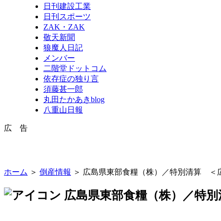
日刊建設工業
日刊スポーツ
ZAK・ZAK
敬天新聞
狼魔人日記
メンバー
二階堂ドットコム
依存症の独り言
須藤甚一郎
丸田たかあきblog
八重山日報
広 告
ホーム
＞
倒産情報
＞ 広島県東部食糧（株）／特別清算 ＜広
広島県東部食糧（株）／特別清