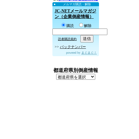
メルマガ購読・解除
JC-NETメールマガジ
ン（企業倒産情報）
購読
解除
読者購読規約
>>
バックナンバー
powered by
まぐまぐ！
都道府県別倒産情報