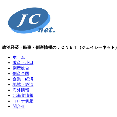
政治経済・時事・倒産情報のＪＣＮＥＴ（ジェイシーネット
ホーム
破産・小口
倒産総合
倒産全国
企業・経済
地域・経済
海外情報
北海道情報
コロナ倒産
問合せ