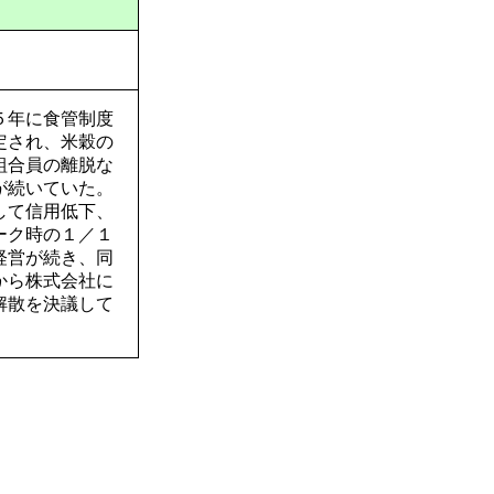
５年に食管制度
定され、米穀の
組合員の離脱な
が続いていた。
して信用低下、
ーク時の１／１
経営が続き、同
から株式会社に
解散を決議して