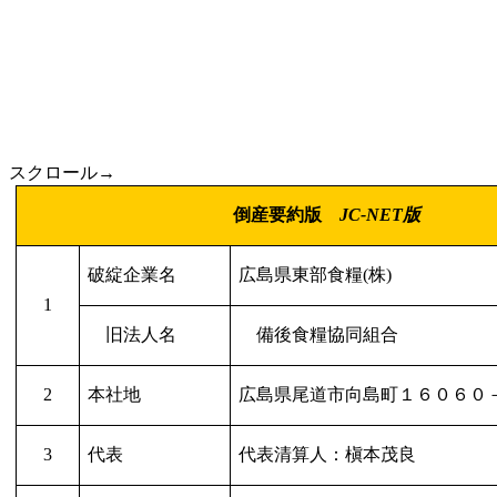
スクロール→
倒産要約版
JC-NET
版
破綻企業名
広島県東部食糧
(
株
)
1
旧法人名
備後食糧協同組合
2
本社地
広島県尾道市向島町１６０６０
3
代表
代表清算人：槇本茂良