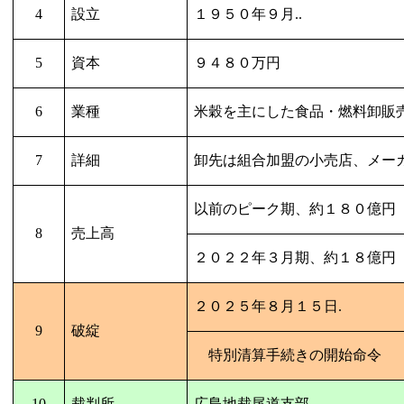
4
設立
１９５０年９月
..
5
資本
９４８０万円
6
業種
米穀を主にした食品・燃料卸販
7
詳細
卸先は組合加盟の小売店、メー
以前のピーク期、約１８０億円
8
売上高
２０２２年３月期、約１８億円
２０２５年８月１５日
.
9
破綻
特別清算手続きの開始命令
10
裁判所
広島地裁尾道支部