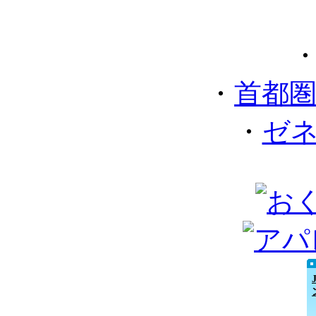
・
首都
・
ゼ