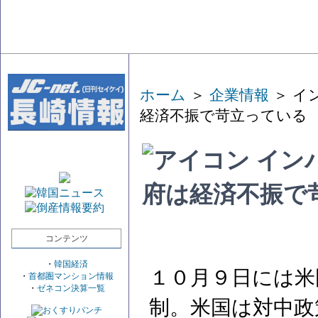
ホーム
＞
企業情報
＞ イ
経済不振で苛立っている
イン
府は経済不振で
コンテンツ
・
韓国経済
１０月９日には米
・
首都圏マンション情報
・
ゼネコン決算一覧
制。米国は対中政