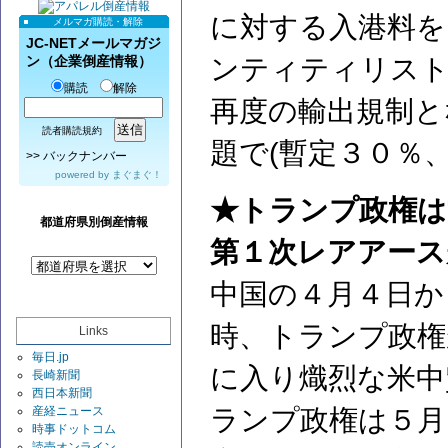
に対する入港料を
メルマガ購読・解除
JC-NETメールマガジ
ンティティリスト
ン（企業倒産情報）
購読
解除
再度の輸出規制と
読者購読規約
題で(暫定３０％
>>
バックナンバー
powered by
まぐまぐ！
★トランプ政権は
都道府県別倒産情報
第１次レアアース
中国の４月４日か
時、トランプ政権
Links
毎日.jp
に入り熾烈な米中
長崎新聞
西日本新聞
ランプ政権は５月
産経ニュース
時事ドットコム
読売オンライン