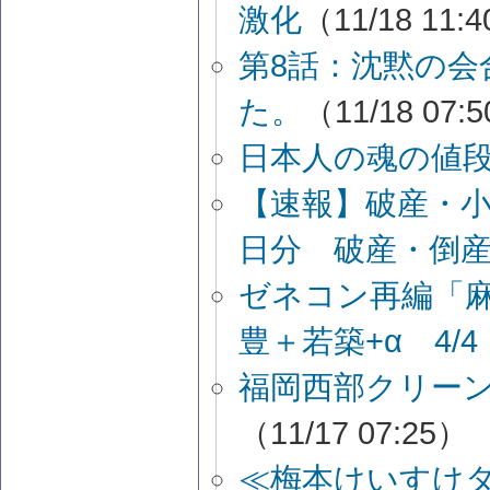
激化
（11/18 11:
第8話：沈黙の
た。
（11/18 07:
日本人の魂の値段
【速報】破産・
日分 破産・倒
ゼネコン再編「
豊＋若築+α 4/4
福岡西部クリー
（11/17 07:25）
≪梅本けいすけ