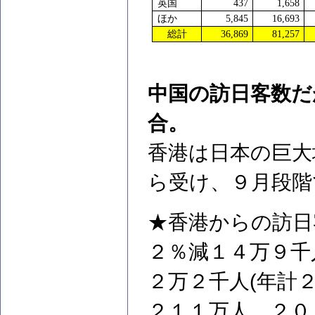
英国
437
1,658
ほか
5,845
16,693
総計
36,869
81,257
中国の訪日客数だ
合。
香港は日本の巨大
ら受け、９月段階
★香港からの訪日
２％減１４万９千
２万２千人(年計
２１１万人、２０