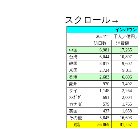
スクロール→
インバウン
2024
年 千人／億円
訪日数
消費額
中国
6,981
17,265
台湾
6,044
10,897
韓国
8,817
9,602
米国
2,724
9,011
香港
2,683
6,606
豪州
920
3,492
タイ
1,148
2,264
ｼﾝｶﾞﾎﾟ
691
2,004
カナダ
579
1,765
英国
437
1,658
その他
5,845
16,693
総計
36,869
81,257