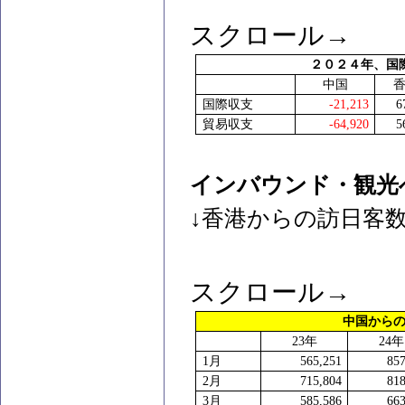
スクロール→
２０２４年、国
中国
国際収支
-21,213
6
貿易収支
-64,920
5
インバウンド・観光
↓香港からの訪日客
スクロール→
中国から
23
年
24
年
1
月
565,251
857
2
月
715,804
818
3
月
585,586
663