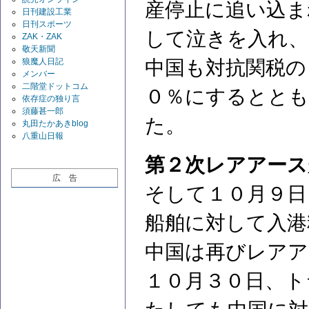
産停止に追い込ま
日刊建設工業
日刊スポーツ
して泣きを入れ、
ZAK・ZAK
敬天新聞
中国も対抗関税の
狼魔人日記
メンバー
二階堂ドットコム
０％にするととも
依存症の独り言
須藤甚一郎
た。
丸田たかあきblog
八重山日報
第２次レアアース
広 告
そして１０月９日
船舶に対して入港
中国は再びレアア
１０月３０日、ト