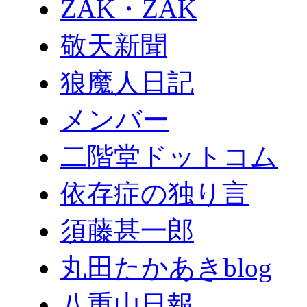
ZAK・ZAK
敬天新聞
狼魔人日記
メンバー
二階堂ドットコム
依存症の独り言
須藤甚一郎
丸田たかあきblog
八重山日報