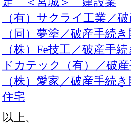
定 ＜宮城＞ 建設業
（有）サクライ工業／破
（同）夢塗／破産手続き
（株）Fe技工／破産手
ドカテック（有）／破産
（株）愛家／破産手続き
住宅
以上、