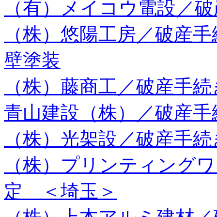
（有）メイコウ電設／破
（株）悠陽工房／破産手
壁塗装
（株）藤商工／破産手続
青山建設（株）／破産手
（株）光架設／破産手続
（株）プリンティングワ
定 ＜埼玉＞