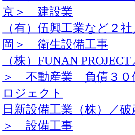
京＞ 建設業
（有）伍興工業など２社
岡＞ 衛生設備工事
（株）FUNAN PROJ
＞ 不動産業 負債３０
ロジェクト
日新設備工業（株）／破
＞ 設備工事