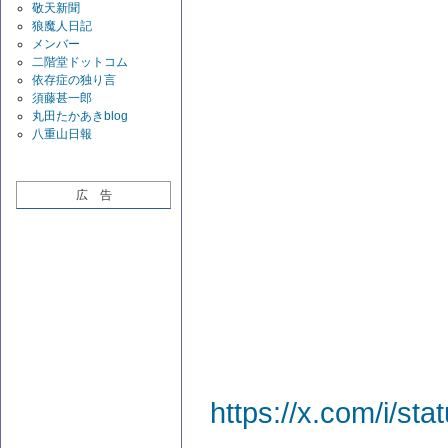
敬天新聞
狼魔人日記
メンバー
二階堂ドットコム
依存症の独り言
須藤甚一郎
丸田たかあきblog
八重山日報
広 告
https://x.com/i/s