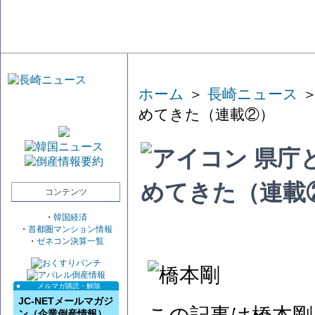
ホーム
＞
長崎ニュース
＞
めてきた（連載②）
県庁と
めてきた（連載
コンテンツ
・
韓国経済
・
首都圏マンション情報
・
ゼネコン決算一覧
メルマガ購読・解除
JC-NETメールマガジ
ン（企業倒産情報）