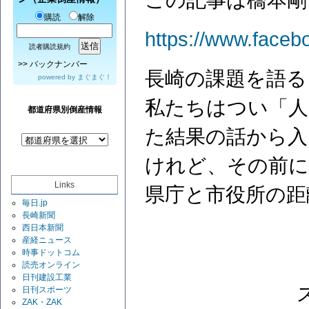
この記事は橋本剛
購読
解除
https://www.faceb
読者購読規約
>>
バックナンバー
長崎の課題を語る
powered by
まぐまぐ！
私たちはつい「人
都道府県別倒産情報
た結果の話から入
けれど、その前
Links
県庁と市役所の距
毎日.jp
長崎新聞
西日本新聞
産経ニュース
時事ドットコム
読売オンライン
日刊建設工業
日刊スポーツ
ZAK・ZAK