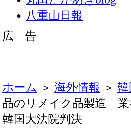
八重山日報
広 告
ホーム
＞
海外情報
＞
韓
品のリメイク品製造 
韓国大法院判決