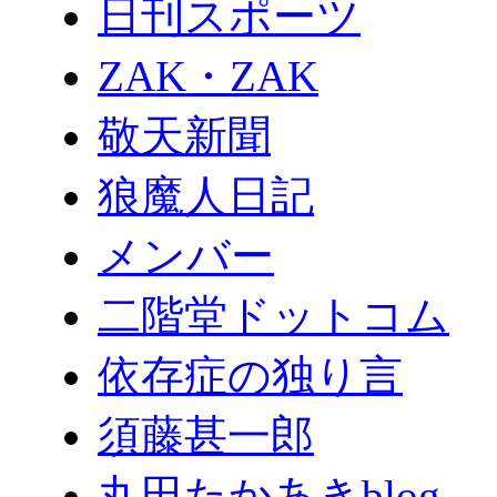
日刊スポーツ
ZAK・ZAK
敬天新聞
狼魔人日記
メンバー
二階堂ドットコム
依存症の独り言
須藤甚一郎
丸田たかあきblog