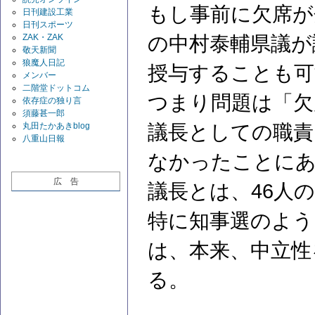
もし事前に欠席が
日刊建設工業
日刊スポーツ
の中村泰輔県議が
ZAK・ZAK
敬天新聞
狼魔人日記
授与することも可
メンバー
二階堂ドットコム
つまり問題は「欠
依存症の独り言
須藤甚一郎
議長としての職責
丸田たかあきblog
八重山日報
なかったことに
広 告
議長とは、46人
特に知事選のよう
は、本来、中立性
る。