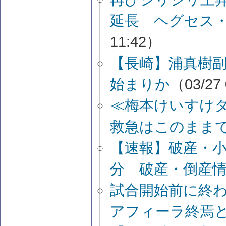
延長 ヘグセス
11:42）
【長崎】浦真樹副
始まりか
（03/27
≪梅本けいすけ
救急はこのまま
【速報】破産・
分 破産・倒産
試合開始前に終わ
アフィーラ終焉と