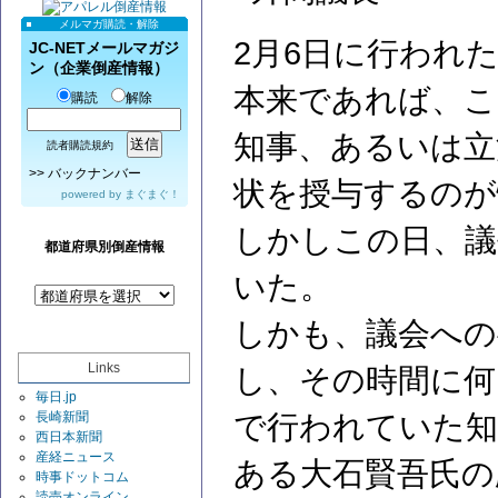
メルマガ購読・解除
2月6日に行われ
JC-NETメールマガジ
ン（企業倒産情報）
本来であれば、こ
購読
解除
知事、あるいは立
読者購読規約
>>
バックナンバー
状を授与するのが
powered by
まぐまぐ！
しかしこの日、議
都道府県別倒産情報
いた。
しかも、議会への
Links
し、その時間に何
毎日.jp
で行われていた知
長崎新聞
西日本新聞
産経ニュース
ある大石賢吾氏の
時事ドットコム
読売オンライン