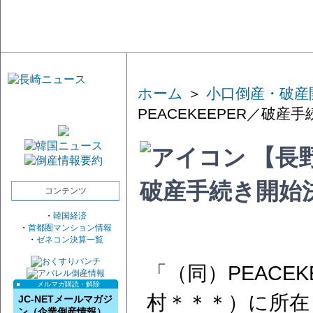
ホーム
＞
小口倒産・破産
PEACEKEEPER／破産
【長野
破産手続き開始
コンテンツ
・
韓国経済
・
首都圏マンション情報
・
ゼネコン決算一覧
「（同）PEACE
メルマガ購読・解除
村＊＊＊）に所在
JC-NETメールマガジ
ン（企業倒産情報）