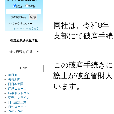
購読
解除
読者購読規約
同社は、令和8年（
>>
バックナンバー
powered by
まぐまぐ！
支部にて破産手続
都道府県別倒産情報
この破産手続きに
Links
護士が破産管財人
毎日.jp
長崎新聞
西日本新聞
います。
産経ニュース
時事ドットコム
読売オンライン
日刊建設工業
日刊スポーツ
ZAK・ZAK