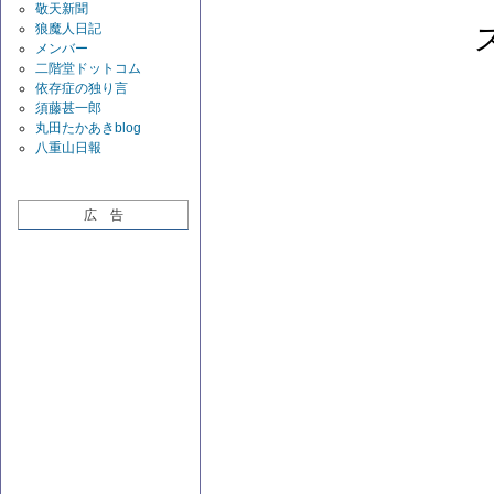
敬天新聞
狼魔人日記
メンバー
二階堂ドットコム
依存症の独り言
須藤甚一郎
丸田たかあきblog
八重山日報
広 告