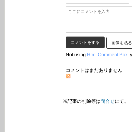
画像を貼る
Not using
Html Comment Box
y
コメントはまだありません
※記事の削除等は
問合せ
にて。