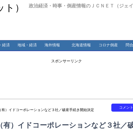
政治経済・時事・倒産情報のＪＣＮＥＴ（ジェ
・経済
地域・経済
海外情報
北海道情報
コロナ倒産
問
スポンサーリンク
コメン
（有）イドコーポレーションなど３社／破産手続き開始決定
（有）イドコーポレーションなど３社／