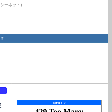
イシーネット）
合せ
ト
PICK UP
破