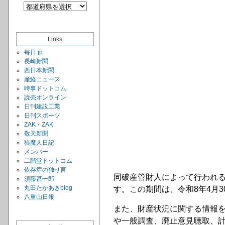
Links
毎日.jp
長崎新聞
西日本新聞
産経ニュース
時事ドットコム
読売オンライン
日刊建設工業
日刊スポーツ
ZAK・ZAK
敬天新聞
狼魔人日記
メンバー
二階堂ドットコム
依存症の独り言
同破産管財人によって行われ
須藤甚一郎
丸田たかあきblog
す。この期間は、令和8年4月3
八重山日報
また、財産状況に関する情報
や一般調査、廃止意見聴取、計