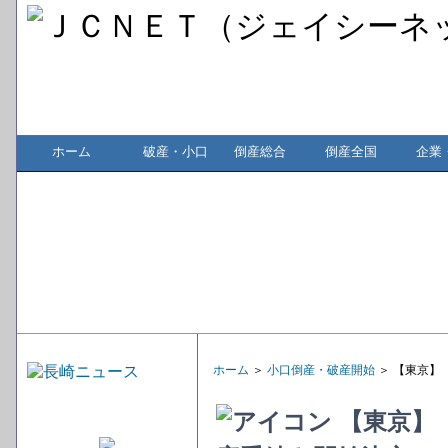
ホーム
破産・小口
倒産総合
倒産全国
企業
ホーム
＞
小口倒産・破産開始
＞ 【東京】
【東京】