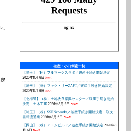
ル」
破産・小口倒産一覧
決定