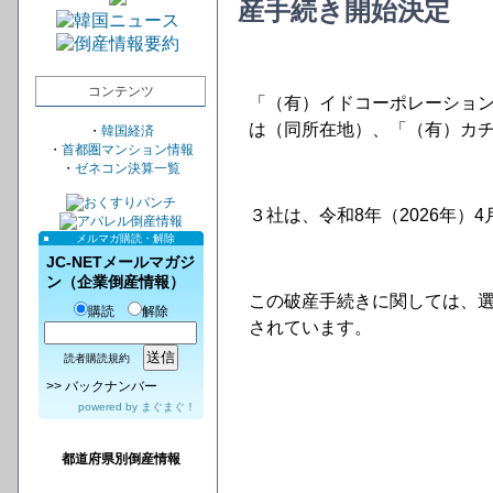
産手続き開始決定
コンテンツ
「（有）イドコーポレーション
は（同所在地）、「（有）カ
・
韓国経済
・
首都圏マンション情報
・
ゼネコン決算一覧
３社は、令和8年（2026年
メルマガ購読・解除
JC-NETメールマガジ
ン（企業倒産情報）
この破産手続きに関しては、
購読
解除
されています。
読者購読規約
>>
バックナンバー
powered by
まぐまぐ！
都道府県別倒産情報