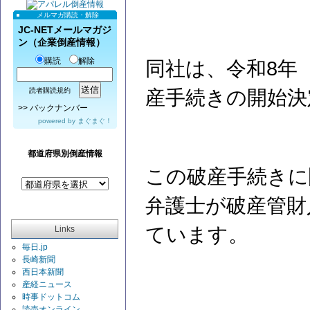
メルマガ購読・解除
JC-NETメールマガジ
ン（企業倒産情報）
購読
解除
同社は、令和8年（
産手続きの開始決
読者購読規約
>>
バックナンバー
powered by
まぐまぐ！
都道府県別倒産情報
この破産手続きに
弁護士が破産管財
ています。
Links
毎日.jp
長崎新聞
西日本新聞
産経ニュース
時事ドットコム
読売オンライン