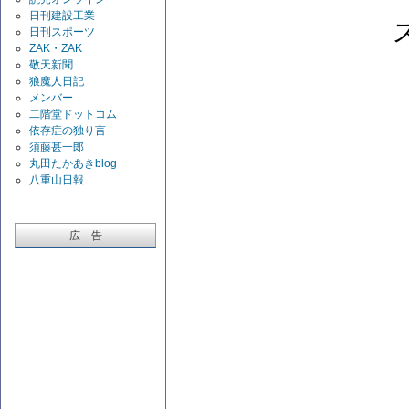
日刊建設工業
日刊スポーツ
ZAK・ZAK
敬天新聞
狼魔人日記
メンバー
二階堂ドットコム
依存症の独り言
須藤甚一郎
丸田たかあきblog
八重山日報
広 告