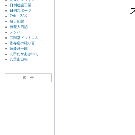
日刊建設工業
日刊スポーツ
ZAK・ZAK
敬天新聞
狼魔人日記
メンバー
二階堂ドットコム
依存症の独り言
須藤甚一郎
丸田たかあきblog
八重山日報
広 告