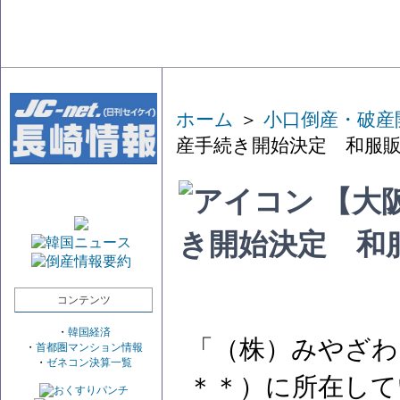
ホーム
＞
小口倒産・破産
産手続き開始決定 和服
【大
き開始決定 和
コンテンツ
・
韓国経済
「（株）みやざわ
・
首都圏マンション情報
・
ゼネコン決算一覧
＊＊）に所在して