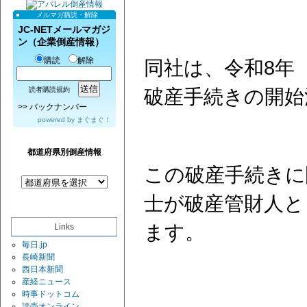
メルマガ購読・解除
JC-NETメールマガジ
ン（企業倒産情報）
購読
解除
同社は、令和8年（
破産手続きの開始
読者購読規約
>>
バックナンバー
powered by
まぐまぐ！
都道府県別倒産情報
この破産手続きに
士が破産管財人と
ます。
Links
毎日.jp
長崎新聞
西日本新聞
産経ニュース
時事ドットコム
読売オンライン