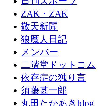
日刊スポーツ
ZAK・ZAK
敬天新聞
狼魔人日記
メンバー
二階堂ドットコム
依存症の独り言
須藤甚一郎
丸田たかあきblog