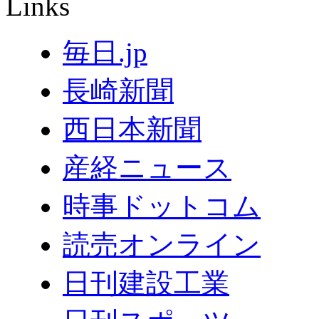
Links
毎日.jp
長崎新聞
西日本新聞
産経ニュース
時事ドットコム
読売オンライン
日刊建設工業