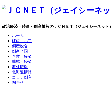
政治経済・時事・倒産情報のＪＣＮＥＴ（ジェイシーネット
ホーム
破産・小口
倒産総合
倒産全国
企業・経済
地域・経済
海外情報
北海道情報
コロナ倒産
問合せ