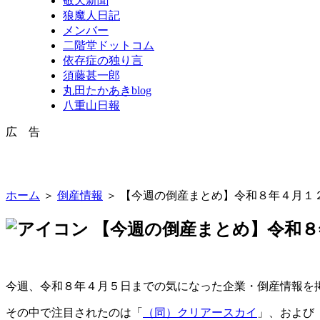
敬天新聞
狼魔人日記
メンバー
二階堂ドットコム
依存症の独り言
須藤甚一郎
丸田たかあきblog
八重山日報
広 告
ホーム
＞
倒産情報
＞ 【今週の倒産まとめ】令和８年４月１
【今週の倒産まとめ】令和８
今週、令和８年４月５日までの気になった企業・倒産情報を
その中で注目されたのは「
（同）クリアースカイ
」、および