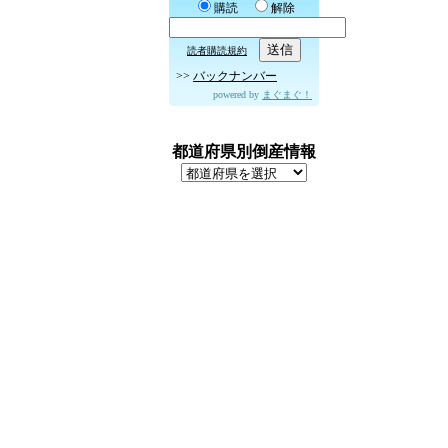
購読
解除
読者購読規約
>>
バックナンバー
powered by
まぐまぐ！
都道府県別倒産情報