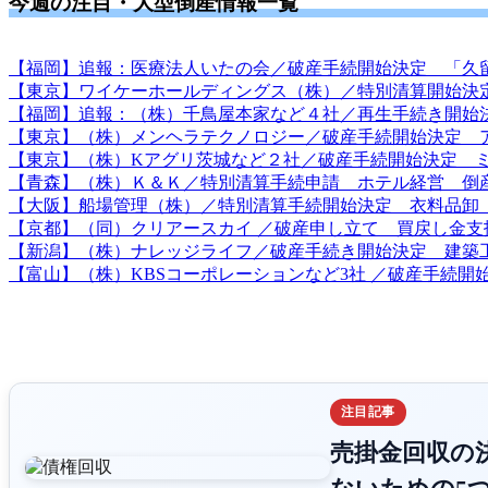
今週の注目・大型倒産情報一覧
【福岡】追報：医療法人いたの会／破産手続開始決定 「久
【東京】ワイケーホールディングス（株）／特別清算開始決
【福岡】追報：（株）千鳥屋本家など４社／再生手続き開始
【東京】（株）メンヘラテクノロジー／破産手続開始決定 
【東京】（株）Kアグリ茨城など２社／破産手続開始決定 
【青森】（株）Ｋ＆Ｋ／特別清算手続申請 ホテル経営 倒
【大阪】船場管理（株）／特別清算手続開始決定 衣料品卸
【京都】（同）クリアースカイ ／破産申し立て 買戻し金支
【新潟】（株）ナレッジライフ／破産手続き開始決定 建築
【富山】（株）KBSコーポレーションなど3社 ／破産手続開
注目記事
売掛金回収の