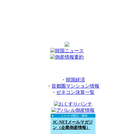
・
韓国経済
・
首都圏マンション情報
・
ゼネコン決算一覧
メルマガ購読・解除
JC-NETメールマガジ
ン（企業倒産情報）