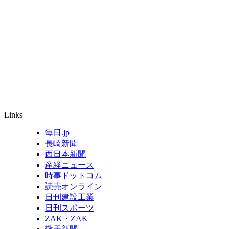
Links
毎日.jp
長崎新聞
西日本新聞
産経ニュース
時事ドットコム
読売オンライン
日刊建設工業
日刊スポーツ
ZAK・ZAK