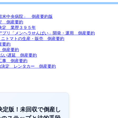
留米中央病院」 倒産要約版
定 倒産要約
決定 業歴３９５年
アプリ「メンヘラせんぱい」開発・運用 倒産要約
ミニトマトの生産・販売 倒産要約
産要約
 倒産要約
払い遅延 倒産要約
工事 倒産要約
始決定 レンタカー 倒産要約
決定版！未回収で倒産し