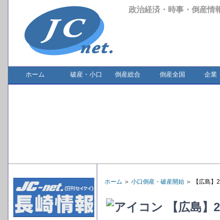
政治経済・時事・倒産情
ホーム
破産・小口
倒産総合
倒産全国
企業
ホーム
＞
小口倒産・破産開始
＞ 【広島】
【広島】2