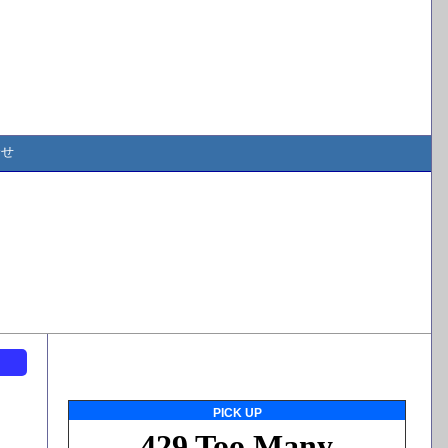
合せ
ト
PICK UP