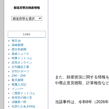
都道府県別倒産情報
Links
毎日.jp
長崎新聞
西日本新聞
産経ニュース
時事ドットコム
読売オンライン
日刊建設工業
日刊スポーツ
ZAK・ZAK
また、財産状況に関する情報
敬天新聞
や廃止意見聴取、計算報告など
狼魔人日記
メンバー
二階堂ドットコム
依存症の独り言
当該事件は、令和8年（2026
須藤甚一郎
丸田たかあきblog