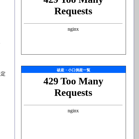
し
破産・小口倒産一覧
決定