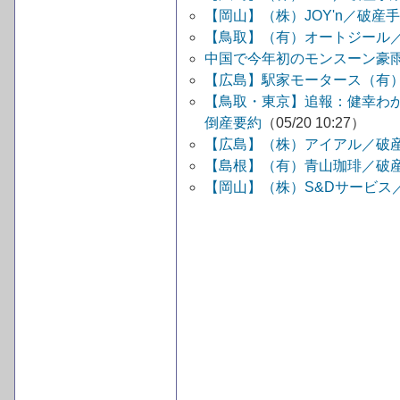
【岡山】（株）JOY'n／破産
【鳥取】（有）オートジール
中国で今年初のモンスーン豪
【広島】駅家モータース（有
【鳥取・東京】追報：健幸わ
倒産要約
（05/20 10:27）
【広島】（株）アイアル／破
【島根】（有）青山珈琲／破
【岡山】（株）S&Dサービス