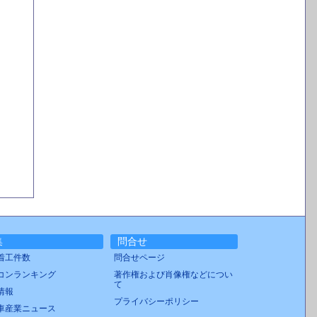
集
問合せ
着工件数
問合せページ
コンランキング
著作権および肖像権などについ
て
情報
プライバシーポリシー
車産業ニュース