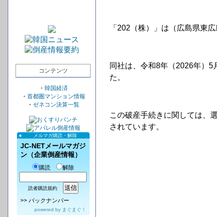
「202（株）」は（広島県東
同社は、令和8年（2026年）
コンテンツ
た。
・
韓国経済
・
首都圏マンション情報
・
ゼネコン決算一覧
この破産手続きに関しては、
されています。
メルマガ購読・解除
JC-NETメールマガジ
ン（企業倒産情報）
購読
解除
読者購読規約
>>
バックナンバー
powered by
まぐまぐ！