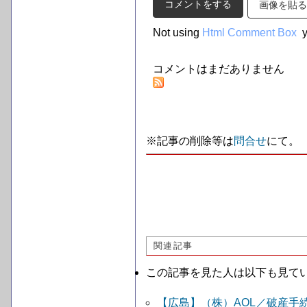
画像を貼る
Not using
Html Comment Box
y
コメントはまだありません
※記事の削除等は
問合せ
にて。
関連記事
この記事を見た人は以下も見て
【広島】（株）AOL／破産手