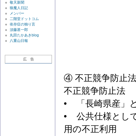
敬天新聞
狼魔人日記
メンバー
二階堂ドットコム
依存症の独り言
須藤甚一郎
丸田たかあきblog
八重山日報
広 告
④ 不正競争防止
不正競争防止法
• 「長崎県産」
• 公共仕様とし
用の不正利用