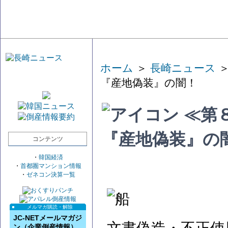
ホーム
＞
長崎ニュース
＞
『産地偽装』の闇！
≪第
『産地偽装』の
コンテンツ
・
韓国経済
・
首都圏マンション情報
・
ゼネコン決算一覧
メルマガ購読・解除
JC-NETメールマガジ
ン（企業倒産情報）