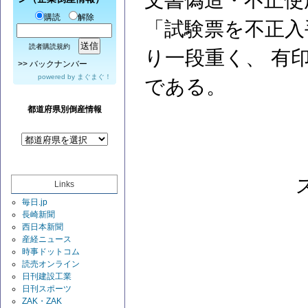
文書偽造・不正使
購読
解除
「試験票を不正入
読者購読規約
り一段重く、 有
>>
バックナンバー
powered by
まぐまぐ！
である。
都道府県別倒産情報
Links
毎日.jp
長崎新聞
西日本新聞
産経ニュース
時事ドットコム
読売オンライン
日刊建設工業
日刊スポーツ
ZAK・ZAK