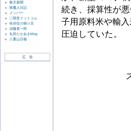
敬天新聞
続き、採算性が悪
狼魔人日記
メンバー
二階堂ドットコム
子用原料米や輸入
依存症の独り言
須藤甚一郎
圧迫していた。
丸田たかあきblog
八重山日報
広 告