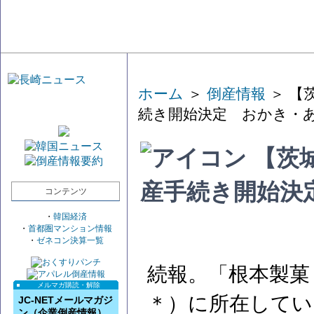
ホーム
＞
倒産情報
＞ 【
続き開始決定 おかき・
【茨
産手続き開始決
コンテンツ
・
韓国経済
・
首都圏マンション情報
・
ゼネコン決算一覧
続報。「根本製菓
メルマガ購読・解除
＊）に所在してい
JC-NETメールマガジ
ン（企業倒産情報）