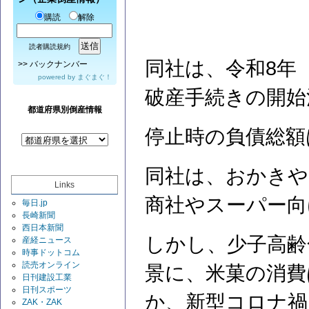
購読
解除
読者購読規約
同社は、令和8年（
>>
バックナンバー
powered by
まぐまぐ！
破産手続きの開始
都道府県別倒産情報
停止時の負債総額
同社は、おかきや
Links
商社やスーパー向
毎日.jp
長崎新聞
西日本新聞
しかし、少子高齢
産経ニュース
時事ドットコム
読売オンライン
景に、米菓の消費
日刊建設工業
日刊スポーツ
か、新型コロナ禍
ZAK・ZAK