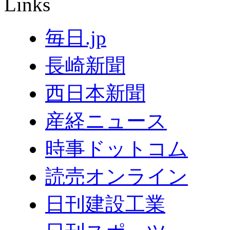
Links
毎日.jp
長崎新聞
西日本新聞
産経ニュース
時事ドットコム
読売オンライン
日刊建設工業