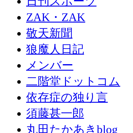
日刊スポーツ
ZAK・ZAK
敬天新聞
狼魔人日記
メンバー
二階堂ドットコム
依存症の独り言
須藤甚一郎
丸田たかあきblog