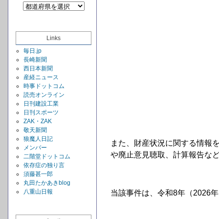
Links
毎日.jp
長崎新聞
西日本新聞
産経ニュース
時事ドットコム
読売オンライン
日刊建設工業
日刊スポーツ
ZAK・ZAK
敬天新聞
狼魔人日記
また、財産状況に関する情報
メンバー
や廃止意見聴取、計算報告など
二階堂ドットコム
依存症の独り言
須藤甚一郎
丸田たかあきblog
八重山日報
当該事件は、令和8年（2026