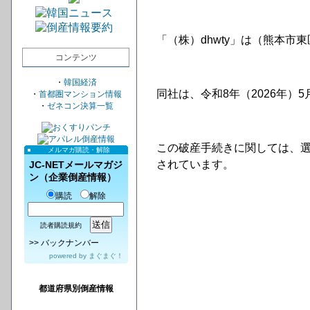
「（株）dhwty」は（熊本
コンテンツ
・
韓国経済
同社は、令和8年（2026年）
・
首都圏マンション情報
・
ゼネコン決算一覧
この破産手続きに関しては、
メルマガ購読・解除
されています。
JC-NETメールマガジ
ン（企業倒産情報）
購読
解除
読者購読規約
>>
バックナンバー
powered by
まぐまぐ！
都道府県別倒産情報