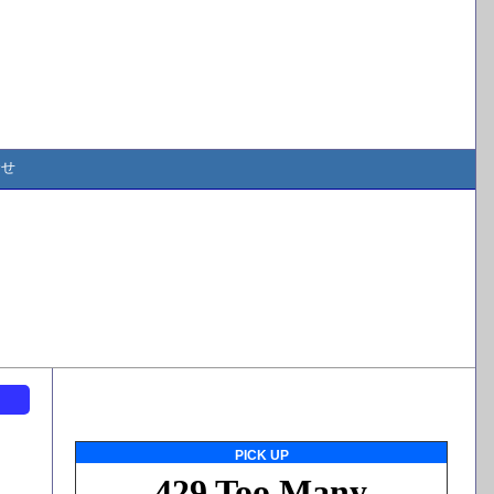
合せ
ト
PICK UP