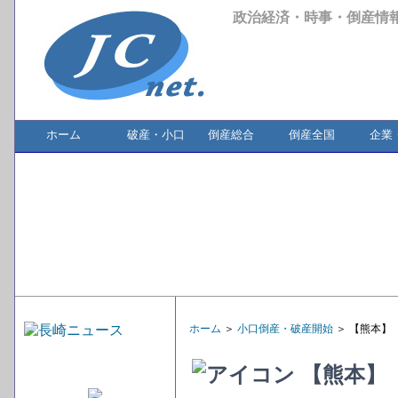
政治経済・時事・倒産情
ホーム
破産・小口
倒産総合
倒産全国
企業
ホーム
＞
小口倒産・破産開始
＞ 【熊本】
【熊本】（