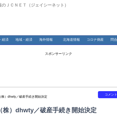
報のＪＣＮＥＴ（ジェイシーネット）
・経済
地域・経済
海外情報
北海道情報
コロナ倒産
問
スポンサーリンク
コメン
（株）dhwty／破産手続き開始決定
株）dhwty／破産手続き開始決定