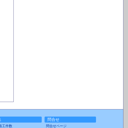
集
問合せ
着工件数
問合せページ