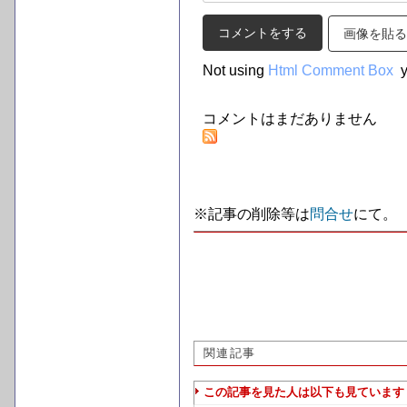
画像を貼る
Not using
Html Comment Box
y
コメントはまだありません
※記事の削除等は
問合せ
にて。
関連記事
この記事を見た人は以下も見ています