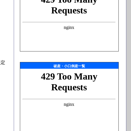
決定
破産・小口倒産一覧