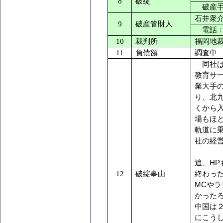
8
破綻
破産手
石井衆
9
破産管財人
電話：
10
裁判所
福岡地
11
負債額
調査中
同社は
教育サ
業大手
り、北
くから
場もほ
軌道に
社の経
追、
HP
12
破綻事由
終わっ
MC
やラ
かった
中国は
にこう