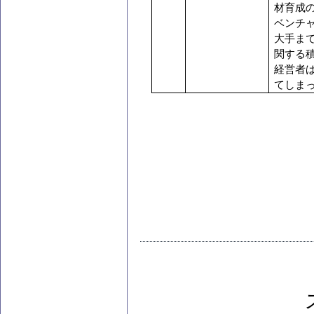
材育成
ベンチ
大手ま
関する
経営者
てしま