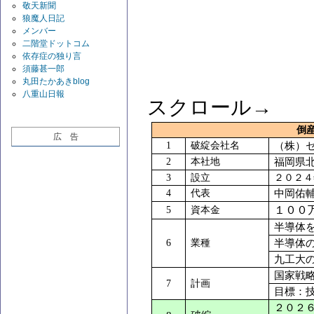
敬天新聞
狼魔人日記
メンバー
二階堂ドットコム
依存症の独り言
須藤甚一郎
丸田たかあきblog
八重山日報
スクロール→
倒
広 告
1
破綻会社名
（株）
2
本社地
福岡県
3
設立
２０２４
4
代表
中岡佑
１００
5
資本金
半導体
6
業種
半導体
九工大
国家戦
7
計画
目標：
２０２