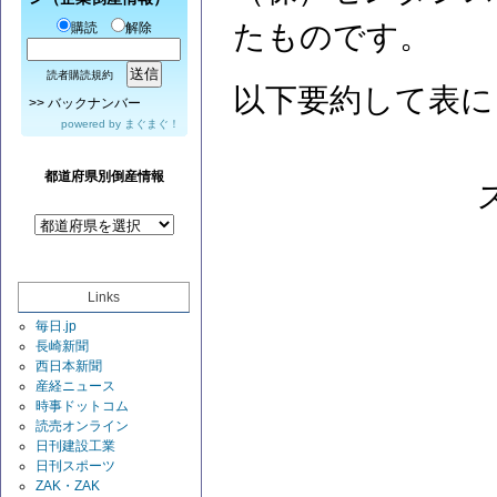
たものです。
購読
解除
読者購読規約
以下要約して表に
>>
バックナンバー
powered by
まぐまぐ！
都道府県別倒産情報
Links
毎日.jp
長崎新聞
西日本新聞
産経ニュース
時事ドットコム
読売オンライン
日刊建設工業
日刊スポーツ
ZAK・ZAK