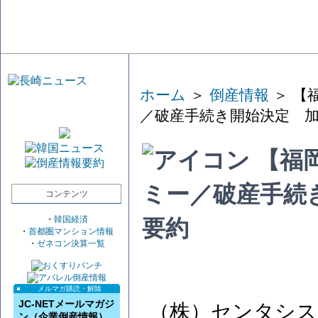
ホーム
＞
倒産情報
＞ 【
／破産手続き開始決定 
【福
ミー／破産手続
コンテンツ
・
韓国経済
要約
・
首都圏マンション情報
・
ゼネコン決算一覧
メルマガ購読・解除
JC-NETメールマガジ
（株）センタシス
ン（企業倒産情報）