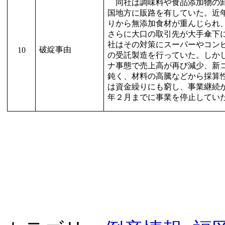
同社は調味料や食品添加物の
国地方に販路を有していた。近
りから無添加食材が重んじられ
さらに大口の取引先が大手傘下
社はその対策にスーパーやコン
破綻事由
10
の受託製造を行っていた。しか
ナ事態で売上高が再び減少、新
鈍く、材料の高騰などから採算
は資金繰りにも窮し、事業継続
年２月までに事業を停止してい