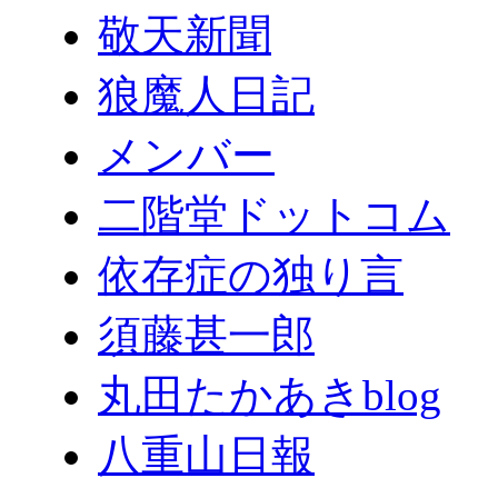
敬天新聞
狼魔人日記
メンバー
二階堂ドットコム
依存症の独り言
須藤甚一郎
丸田たかあきblog
八重山日報