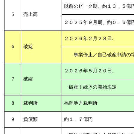
以前のピーク期、約１３．５億
5
売上高
２０２５年９月期、約０．６億
２０２６年２月２８日
.
6
破綻
事業停止／自己破産申請の
２０２６年５月２０日
.
7
破綻
破産手続きの開始決定
8
裁判所
福岡地方裁判所
9
負債額
約１．７億円