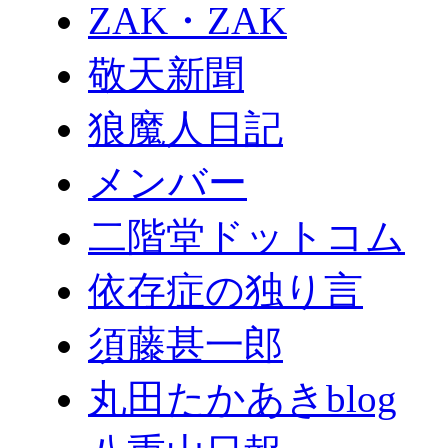
ZAK・ZAK
敬天新聞
狼魔人日記
メンバー
二階堂ドットコム
依存症の独り言
須藤甚一郎
丸田たかあきblog