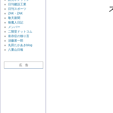
日刊建設工業
日刊スポーツ
ZAK・ZAK
敬天新聞
狼魔人日記
メンバー
二階堂ドットコム
依存症の独り言
須藤甚一郎
丸田たかあきblog
八重山日報
広 告