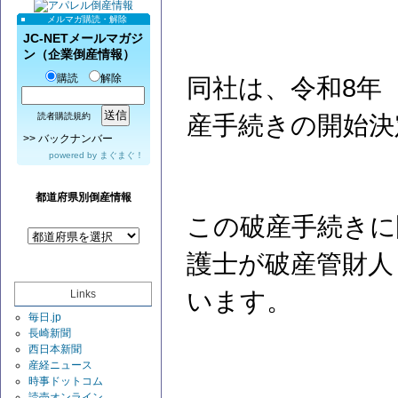
メルマガ購読・解除
JC-NETメールマガジ
ン（企業倒産情報）
購読
解除
同社は、令和8年（
産手続きの開始決
読者購読規約
>>
バックナンバー
powered by
まぐまぐ！
都道府県別倒産情報
この破産手続きに
護士が破産管財人
います。
Links
毎日.jp
長崎新聞
西日本新聞
産経ニュース
時事ドットコム
読売オンライン