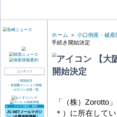
ホーム
＞
小口倒産・破産
手続き開始決定
【大阪
開始決定
コンテンツ
・
韓国経済
・
首都圏マンション情報
・
ゼネコン決算一覧
「（株）Zorot
メルマガ購読・解除
＊）に所在してい
JC-NETメールマガジ
ン（企業倒産情報）