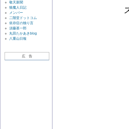
敬天新聞
狼魔人日記
メンバー
二階堂ドットコム
依存症の独り言
須藤甚一郎
丸田たかあきblog
八重山日報
広 告