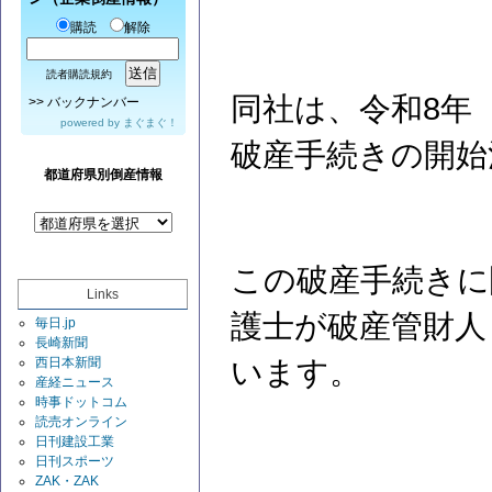
購読
解除
読者購読規約
同社は、令和8年（
>>
バックナンバー
powered by
まぐまぐ！
破産手続きの開始
都道府県別倒産情報
この破産手続きに
Links
護士が破産管財人
毎日.jp
長崎新聞
西日本新聞
います。
産経ニュース
時事ドットコム
読売オンライン
日刊建設工業
日刊スポーツ
ZAK・ZAK