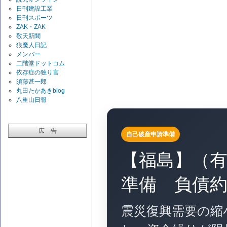
日刊建設工業
日刊スポーツ
ZAK・ZAK
敬天新聞
狼魔人日記
メンバー
二階堂ドットコム
依存症の独り言
須藤甚一郎
丸田たかあきblog
八重山日報
広 告
自己破産申請準備
【福島】（
準備 負債約2
震災復興需要の縮