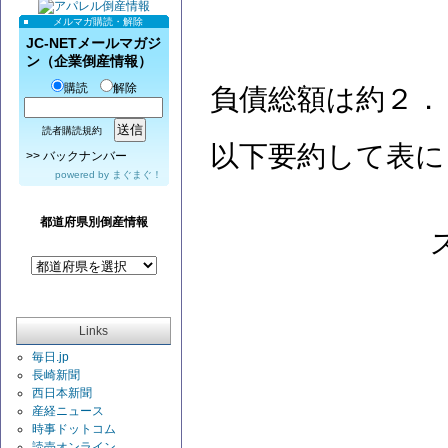
メルマガ購読・解除
JC-NETメールマガジ
ン（企業倒産情報）
購読
解除
負債総額は約２．
読者購読規約
以下要約して表に
>>
バックナンバー
powered by
まぐまぐ！
都道府県別倒産情報
Links
毎日.jp
長崎新聞
西日本新聞
産経ニュース
時事ドットコム
読売オンライン