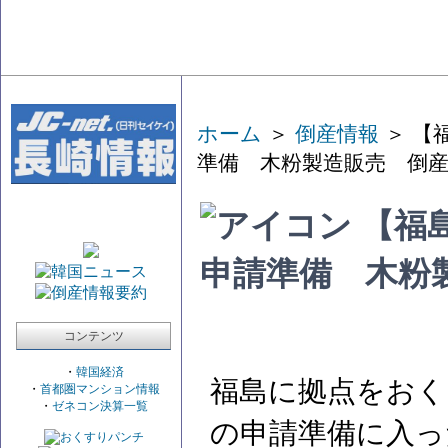
ホーム
＞
倒産情報
＞ 【
準備 木粉製造販売 倒
【福
申請準備 木粉
コンテンツ
・
韓国経済
福島に拠点をおく
・
首都圏マンション情報
・
ゼネコン決算一覧
の申請準備に入っ