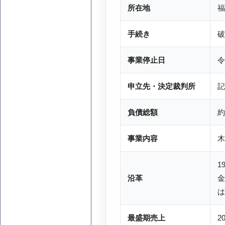
所在地
福
手続き
破
事業停止日
令
申立先・決定裁判所
記
負債総額
約
事業内容
木
1
沿革
金
は
最盛期売上
2