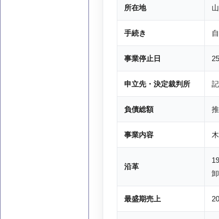
所在地
山
手続き
自
事業停止日
2
申立先・決定裁判所
記
負債総額
推
事業内容
木
1
沿革
卸
最盛期売上
2