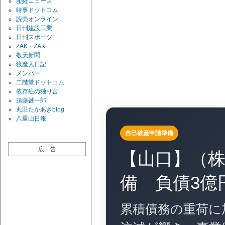
産経ニュース
時事ドットコム
読売オンライン
日刊建設工業
日刊スポーツ
ZAK・ZAK
敬天新聞
狼魔人日記
メンバー
二階堂ドットコム
依存症の独り言
須藤甚一郎
丸田たかあきblog
八重山日報
自己破産申請準備
広 告
【山口】（
備 負債3億
累積債務の重荷に