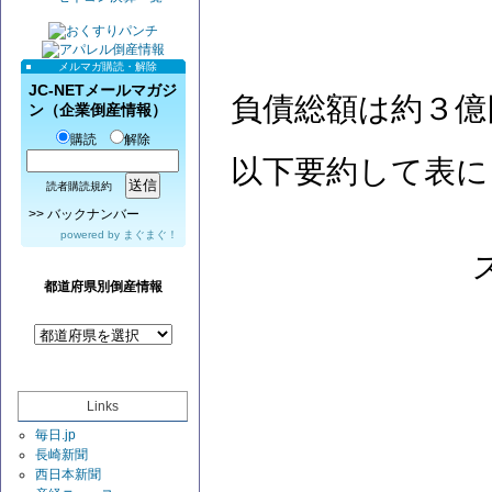
メルマガ購読・解除
JC-NETメールマガジ
負債総額は約３億
ン（企業倒産情報）
購読
解除
以下要約して表に
読者購読規約
>>
バックナンバー
powered by
まぐまぐ！
都道府県別倒産情報
Links
毎日.jp
長崎新聞
西日本新聞