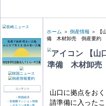
ホーム
＞
倒産情報
＞ 【
備 木材卸売 倒産要約
【山
準備 木材卸売
コンテンツ
山口に拠点をおく
・
韓国経済
請準備に入ったこ
・
首都圏マンション情報
・
ゼネコン決算一覧