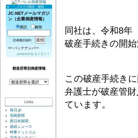
メルマガ購読・解除
JC-NETメールマガジ
ン（企業倒産情報）
購読
解除
同社は、令和8年（
破産手続きの開始
読者購読規約
>>
バックナンバー
powered by
まぐまぐ！
都道府県別倒産情報
この破産手続きに
弁護士が破産管財
ています。
Links
毎日.jp
長崎新聞
西日本新聞
産経ニュース
時事ドットコム
読売オンライン