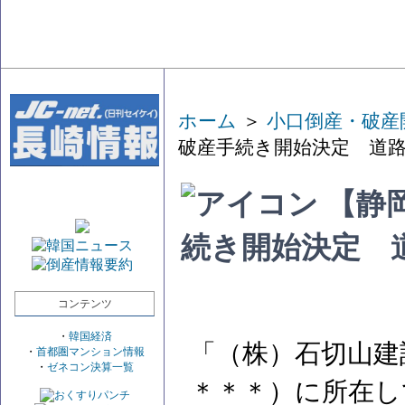
ホーム
＞
小口倒産・破産
破産手続き開始決定 道
【静
続き開始決定 
コンテンツ
・
韓国経済
「（株）石切山建
・
首都圏マンション情報
・
ゼネコン決算一覧
＊＊＊）に所在し