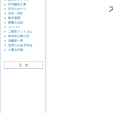
日刊建設工業
日刊スポーツ
ZAK・ZAK
敬天新聞
狼魔人日記
メンバー
二階堂ドットコム
依存症の独り言
須藤甚一郎
丸田たかあきblog
八重山日報
広 告