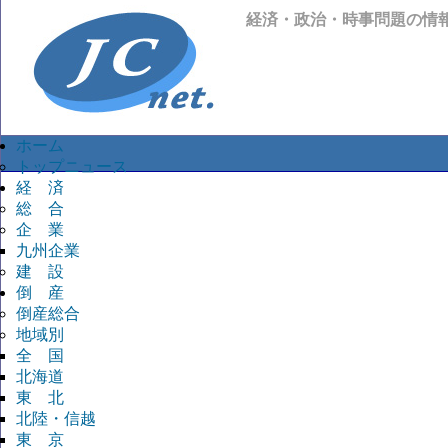
経済・政治・時事問題の情
ホーム
トップニュース
経 済
総 合
企 業
九州企業
建 設
倒 産
倒産総合
地域別
全 国
北海道
東 北
北陸・信越
東 京