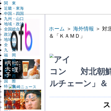
関 東
近畿・東海
中国・四国
九州・山口
地域・政治
ホーム
＞
海外情報
＞ 対
全国総合
政治
＆「ＫＡＭＤ」
地域別
全 国
九 州
福 岡
長 崎
沖 縄
対北朝
東 京
関 西
国 際
ルチェーン」＆
特 集
住宅着工件数
ゼネコンランキング
健 康
ス
自動車