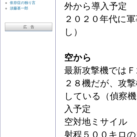
依存症の独り言
外から導入予定
須藤甚一郎
２０２０年代に軍
広 告
し）
空から
最新攻撃機ではＦ
２８機だが、攻撃
している（偵察機
入予定
空対地ミサイル
射程５００キロの