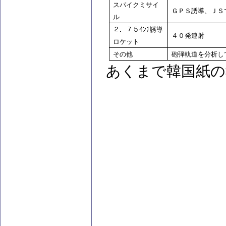
スパイクミサイ
ＧＰＳ誘導、ＪＳ
ル
２．７５ｲﾝﾁ誘導
４０発連射
ロケット
その他
砲弾軌道を分析し
あくまで韓国紙の