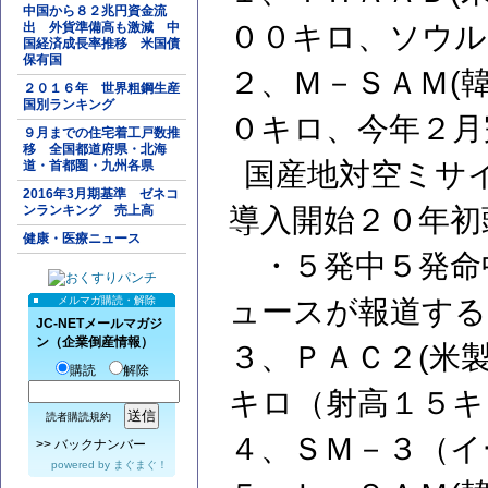
中国から８２兆円資金流
出 外貨準備高も激減 中
００キロ、ソウル
国経済成長率推移 米国債
保有国
２、Ｍ－ＳＡＭ(
２０１６年 世界粗鋼生産
国別ランキング
０キロ、今年
９月までの住宅着工戸数推
移 全国都道府県・北海
国産地対空ミサ
道・首都圏・九州各県
2016年3月期基準 ゼネコ
ンランキング 売上高
導入開始２０年初
健康・医療ニュース
・５発中５発命中
メルマガ購読・解除
ュースが報道する
JC-NETメールマガジ
ン（企業倒産情報）
３、ＰＡＣ２(米
購読
解除
キロ（射高１５キ
読者購読規約
４、ＳＭ－３（イ
>>
バックナンバー
powered by
まぐまぐ！