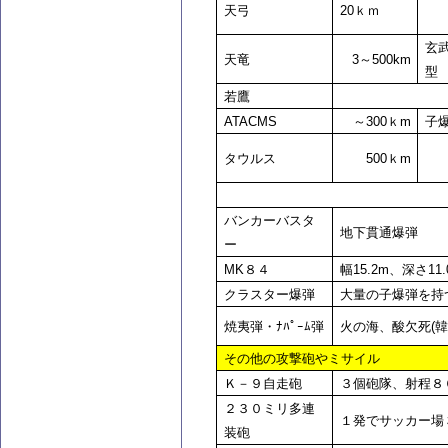
天弓
20
ｋｍ
玄武
天竜
3
～500km
型
若鷹
ATACMS
～300ｋm
子
タウルス
500
ｋm
バンカーバスタ
地下貫通爆弾
ー
MK
８４
幅15.2m、深さ1
クラスター爆弾
大量の子爆弾を持
焼夷弾・ﾅﾊﾟｰﾑ弾
火の海、酸欠死(
その他の攻撃砲やミサイル
Ｋ－９自走砲
３個砲隊、射程８
２３０ミリ多連
１発でサッカー場
装砲