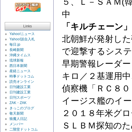
５、Ｌ－ＳＡＭ(
中
「キルチェーン」
Links
Yahoo!ニュース
北朝鮮が発射した
Yahoo!談合入札
毎日.jp
で迎撃するシステ
長崎新聞
沖縄タイムス
琉球新報
早期警報レーダー
西日本新聞
産経ニュース
キロ／２基運用中
時事ドットコム
読売オンライン
偵察機「ＲＣ８０
日刊建設工業
日刊建設工業
日刊スポーツ
イージス艦のイー
ZAK・ZAK
きっこのブログ
２０１８年米グロ
敬天新聞
狼魔人日記
ＳＬＢＭ探知のた
メンバー
二階堂ドットコム