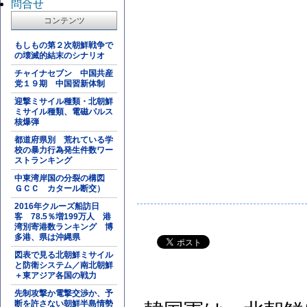
問合せ
コンテンツ
もしもの第２次朝鮮戦争で
の壊滅的結末のシナリオ
チャイナセブン 中国共産
党１９期 中国習新体制
迎撃ミサイル種類・北朝鮮
ミサイル種類、電磁パルス
核爆弾
都道府県別 荒れている学
校の暴力行為発生件数ワー
ストランキング
中東湾岸国の分裂の構図
ＧＣＣ カタール断交）
2016年クルーズ船訪日
客 78.5％増199万人 港
湾別寄港数ランキング 博
多港、県は沖縄県
図表で見る北朝鮮ミサイル
と防衛システム／南北朝鮮
＋東アジア各国の戦力
先制攻撃か電撃交渉か、予
断を許さない朝鮮半島情勢