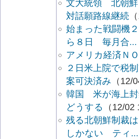
文大統領 北朝
対話願路線継続
（
始まった戦闘機２
ら８日 毎月合...
アメリカ経済Ｎ
２日米上院で税制
案可決済み
（12/0
韓国 米が海上封
どうする
（12/02 
残る北朝鮮制裁は
しかない ティ...