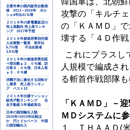
韓国軍は、北朝鮮
主要外車の国内販売台数推
移 2013～2016年 ポル
攻撃の「キルチェ
シェ4年比41％増
２０１６年の家電量販店の
の「ＫＡＭＤ」で
売上高動向 売上高ランキ
ング 2017年予想
壊する「４Ｄ作戦
２０１６年都道府県別外国
人在留数一覧表 前年比
6.7%増 不法在留者
3.9％増
これにプラスし
２０１６年の都道府県別延
べ宿泊数▲２．０％減、訪
人規模で編成され
日客８．０％増、日本人客
▲３．６％減
る斬首作戦部隊も
消費不況に激化する回転す
し業界 売上高ランキン
グ ベスト10
２０１６年分譲マンション
販売戸数ランキング 住
「ＫＡＭＤ」－迎
友不動産３年連続首位
日本の国別輸出入額
ＭＤシステムに参
2010年×2015年比較ほ
か 円とドルベース 中国
１、ＴＨＡＡＤ(
の国別輸出入