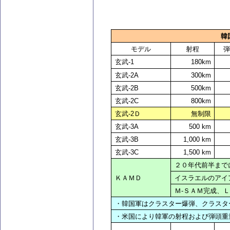
韓
モデル
射程
玄武-1
180km
玄武-2A
300km
玄武-2B
500km
玄武-2C
800km
玄武-2Ｄ
無制限
玄武-3A
500 km
玄武-3B
1,000 km
玄武-3C
1,500 km
２０年代前半まで
ＫＡＭＤ
イスラエルのアイ
Ｍ-ＳＡＭ完成、
・韓国軍はクラスター爆弾、クラスタ
・米国により韓軍の射程および弾頭重量