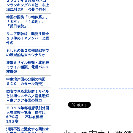
２０１７年３月期 ゼネコ
ンランキング８０社 非上
場21社含む 今期予想付
韓国の国防「３軸体系」、
「３不」、「４原則」、
「反日攻勢」
リニア新幹線 既発注済全
２３件のＪＶメンバーと案
件名
もしもの第２次朝鮮戦争で
の壊滅的結末のシナリオ
迎撃ミサイル種類・北朝鮮
ミサイル種類、電磁パルス
核爆弾
中東湾岸国の分裂の構図
ＧＣＣ カタール断交）
図表で見る北朝鮮ミサイル
と防衛システム／南北朝鮮
＋東アジア各国の戦力
２０１６年都道府県別外国
人在留数一覧表 前年比
6.7%増 不法在留者
3.9％増
消費不況に激化する回転す