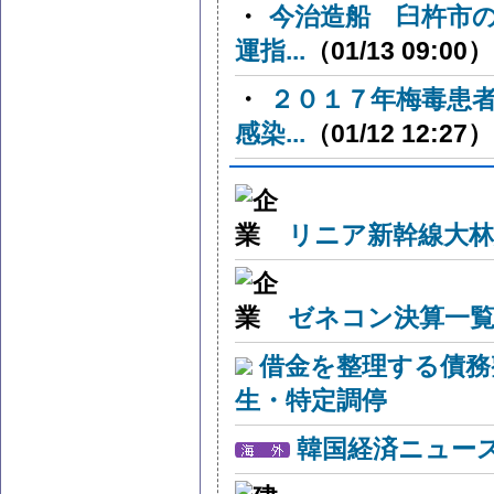
・
今治造船 臼杵市
運指...
（01/13 09:00）
・
２０１７年梅毒患
感染...
（01/12 12:27）
リニア新幹線大林
ゼネコン決算一覧
借金を整理する債務
生・特定調停
韓国経済ニュー