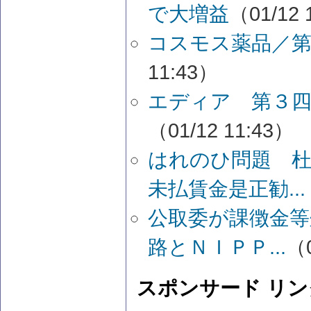
で大増益
（01/12 
コスモス薬品／
11:43）
エディア 第３
（01/12 11:43）
はれのひ問題 
未払賃金是正勧...
公取委が課徴金等
路とＮＩＰＰ...
（0
スポンサード リン