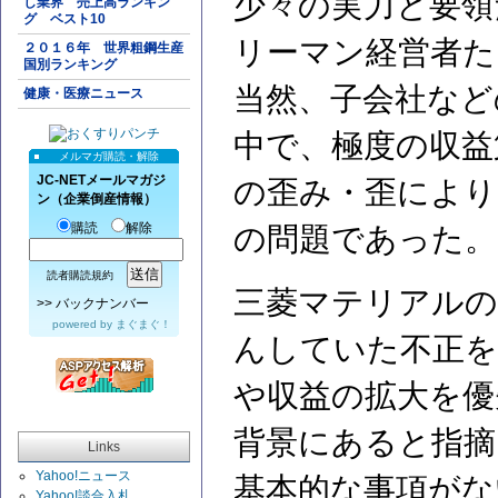
少々の実力と要領
し業界 売上高ランキン
グ ベスト10
リーマン経営者た
２０１６年 世界粗鋼生産
国別ランキング
当然、子会社など
健康・医療ニュース
中で、極度の収益
メルマガ購読・解除
JC-NETメールマガジ
の歪み・歪により
ン（企業倒産情報）
購読
解除
の問題であった。
読者購読規約
三菱マテリアルの
>>
バックナンバー
powered by
まぐまぐ！
んしていた不正を
や収益の拡大を優
背景にあると指摘
Links
Yahoo!ニュース
基本的な事項がな
Yahoo!談合入札