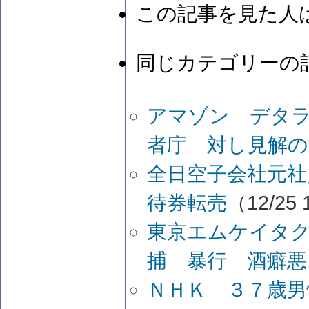
この記事を見た人
同じカテゴリーの
アマゾン デタ
者庁 対し見解の
全日空子会社元社
待券転売
（12/25 
東京エムケイタ
捕 暴行 酒癖悪
ＮＨＫ ３７歳男