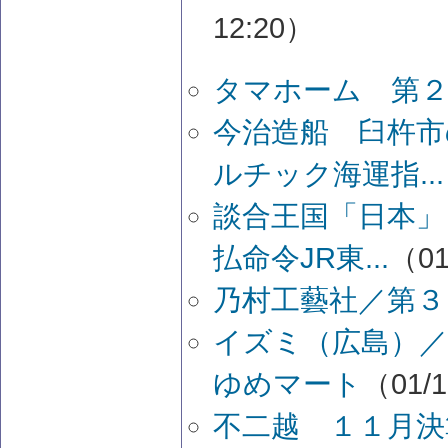
12:20）
タマホーム 第２
今治造船 臼杵市
ルチック海運指...
談合王国「日本」
払命令JR東...
（01
乃村工藝社／第３
イズミ（広島）／
ゆめマート
（01/1
不二越 １１月決