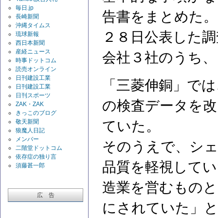
毎日.jp
告書をまとめた。
長崎新聞
沖縄タイムス
２８日公表した調
琉球新報
西日本新聞
産経ニュース
会社３社のうち、
時事ドットコム
読売オンライン
日刊建設工業
「三菱伸銅」では
日刊建設工業
日刊スポーツ
の検査データを改
ZAK・ZAK
きっこのブログ
敬天新聞
ていた。
狼魔人日記
メンバー
そのうえで、シェ
二階堂ドットコム
依存症の独り言
品質を軽視してい
須藤甚一郎
造業を営むものと
広 告
にされていた」と