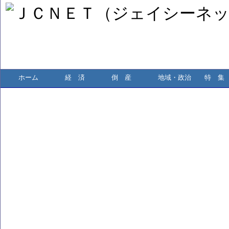
ホーム
経 済
倒 産
地域・政治
特 集