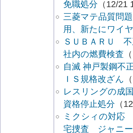
免職処分
（12/21 
三菱マテ品質問題
用、新たにワイ
ＳＵＢＡＲＵ 
社内の燃費検査
（
自滅 神戸製鋼不
ＩＳ規格改ざん
（
レスリングの成
資格停止処分
（12
ミクシィの対応
宅捜査 ジャニー