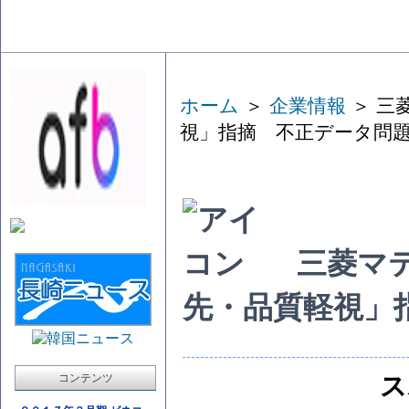
ホーム
＞
企業情報
＞ 三
視」指摘 不正データ問
三菱マ
先・品質軽視」
コンテンツ
ス