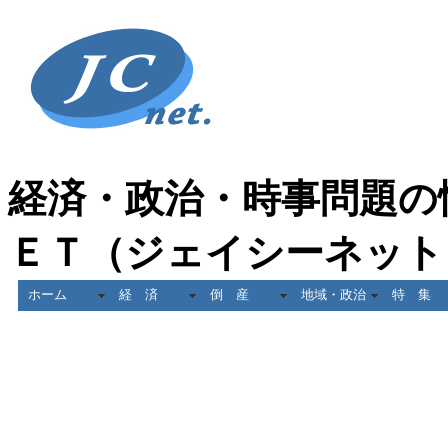
経済・政治・時事問題の
ＥＴ（ジェイシーネット
ホーム
経 済
倒 産
地域・政治
特 集