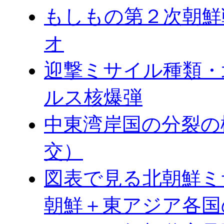
もしもの第２次朝鮮
オ
迎撃ミサイル種類・
ルス核爆弾
中東湾岸国の分裂の
交）
図表で見る北朝鮮ミ
朝鮮＋東アジア各国