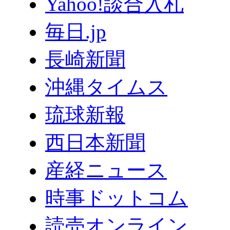
Yahoo!談合入札
毎日.jp
長崎新聞
沖縄タイムス
琉球新報
西日本新聞
産経ニュース
時事ドットコム
読売オンライン