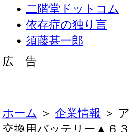
二階堂ドットコム
依存症の独り言
須藤甚一郎
広 告
ホーム
＞
企業情報
＞ 
交換用バッテリー▲６３