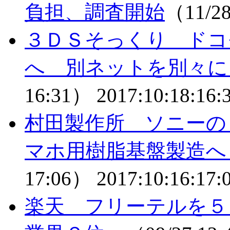
負担、調査開始
（11/2
３ＤＳそっくり ドコ
へ 別ネットを別々
16:31）
2017:10:18:16:
村田製作所 ソニーの
マホ用樹脂基盤製造へ
17:06）
2017:10:16:17:
楽天 フリーテルを５