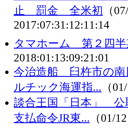
止 罰金 全米初
（07/
2017:07:31:12:11:14
タマホーム 第２四半
2018:01:13:09:21:01
今治造船 臼杵市の南
ルチック海運指...
（01/
談合王国「日本」 公
支払命令JR東...
（01/12