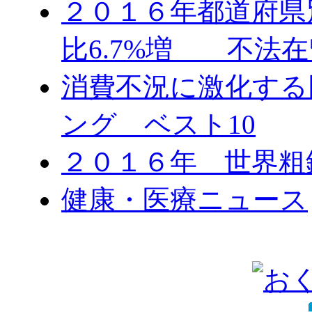
２０１６年都道府県
比6.7%増 不法在
消費不況に激化する
ング ベスト10
２０１６年 世界粗
健康・医療ニュース