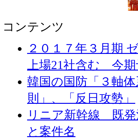
コンテンツ
２０１７年３月期 
上場21社含む 今
韓国の国防「３軸体
則」、「反日攻勢」
リニア新幹線 既発
と案件名