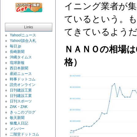
イニング業者が集
ているという。も
Links
てきているよう
Yahoo!ニュース
Yahoo!談合入札
毎日.jp
ＮＡＮＯの相場は0.
長崎新聞
沖縄タイムス
格）
琉球新報
西日本新聞
産経ニュース
時事ドットコム
読売オンライン
日刊建設工業
日刊建設工業
日刊スポーツ
ZAK・ZAK
きっこのブログ
敬天新聞
狼魔人日記
メンバー
二階堂ドットコム