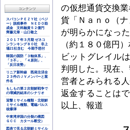
の仮想通貨交換業
コンテンツ
貨「Ｎａｎｏ（ナ
スパコンＰＥＺＹ社（ペジ
ー）脱税事件 ＮＥＤＯ助
成金 文科融資５２億円
が明らかになった
齊藤元章・山口敬之
２０１７年３月期 ゼネコ
（約１８０億円）
ンランキング８０社 非上
場21社含む 今期予想付
ビットグレイルは
韓国の国防「３軸体系」、
「３不」、「４原則」、
「反日攻勢」
判明した。現在、
リニア新幹線 既発注済全
２３件のＪＶメンバーと案
営者とみられる人
件名
もしもの第２次朝鮮戦争で
返金することはで
の壊滅的結末のシナリオ
迎撃ミサイル種類・北朝鮮
以上、報道
ミサイル種類、電磁パルス
核爆弾
中東湾岸国の分裂の構図
ＧＣＣ カタール断交）
図表で見る北朝鮮ミサイル