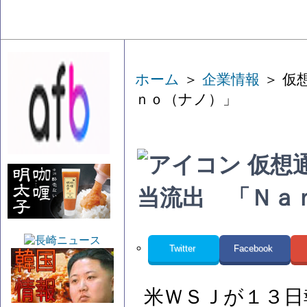
ホーム
＞
企業情報
＞ 仮
ｎｏ（ナノ）」
仮想
当流出 「Ｎａ
Twitter
Facebook
米ＷＳＪが１３日