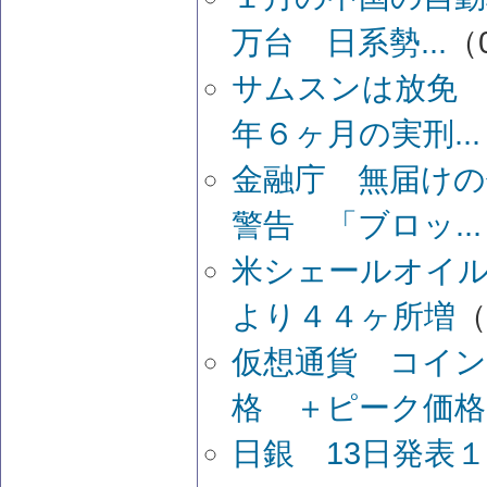
万台 日系勢...
（0
サムスンは放免
年６ヶ月の実刑...
金融庁 無届けの
警告 「ブロッ...
米シェールオイ
より４４ヶ所増
（
仮想通貨 コイ
格 ＋ピーク価格..
日銀 13日発表