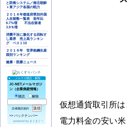
と防衛システム／南北朝鮮
＋東アジア各国の戦力
２０１６年都道府県別外国
人在留数一覧表 前年比
6.7%増 不法在留者
3.9％増
消費不況に激化する回転す
し業界 売上高ランキン
グ ベスト10
２０１６年 世界粗鋼生産
国別ランキング
健康・医療ニュース
メルマガ購読・解除
JC-NETメールマガジ
ン（企業倒産情報）
購読
解除
仮想通貨取引所は
読者購読規約
>>
バックナンバー
電力料金の安い米
powered by
まぐまぐ！