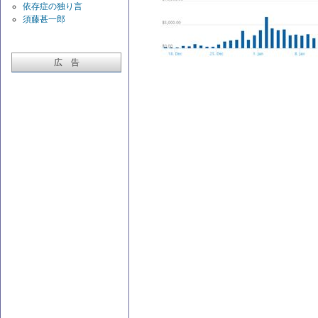
依存症の独り言
須藤甚一郎
広 告