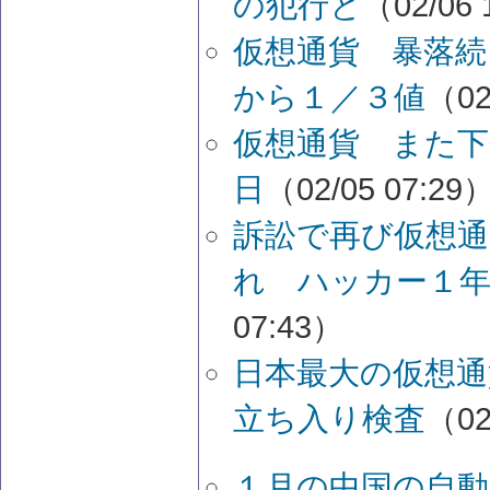
の犯行と
（02/06 
仮想通貨 暴落
から１／３値
（02
仮想通貨 また
日
（02/05 07:29
訴訟で再び仮想
れ ハッカー１
07:43）
日本最大の仮想通
立ち入り検査
（02
１月の中国の自動