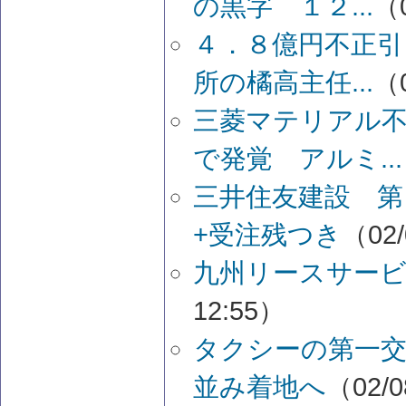
の黒字 １２...
（0
４．８億円不正引
所の橘高主任...
（0
三菱マテリアル不
で発覚 アルミ...
三井住友建設 第
+受注残つき
（02/
九州リースサービ
12:55）
タクシーの第一交
並み着地へ
（02/0