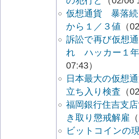
の犯行と
（02/06 
仮想通貨 暴落
から１／３値
（02
訴訟で再び仮想
れ ハッカー１
07:43）
日本最大の仮想通
立ち入り検査
（02
福岡銀行住吉支店
き取り懲戒解雇
（
ビットコインの