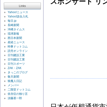
スポンサード リ
Links
Yahoo!ニュース
Yahoo!談合入札
毎日.jp
長崎新聞
沖縄タイムス
琉球新報
西日本新聞
産経ニュース
時事ドットコム
読売オンライン
日刊建設工業
日刊建設工業
日刊スポーツ
ZAK・ZAK
きっこのブログ
敬天新聞
狼魔人日記
メンバー
二階堂ドットコム
依存症の独り言
須藤甚一郎
日本が仮想通貨市