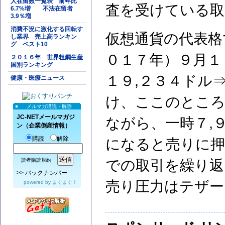
人在留数一覧表 前年比
査を受けている取
6.7%増 不法在留者
3.9％増
消費不況に激化する回転す
仮想通貨の代表格
し業界 売上高ランキン
グ ベスト10
０１７年）９月１
２０１６年 世界粗鋼生産
国別ランキング
１９,２３４ドル
健康・医療ニュース
け、ここのところ
メルマガ購読・解除
JC-NETメールマガジ
ながら、一時７,
ン（企業倒産情報）
購読
解除
になると売りに押
読者購読規約
での取引を繰り返
>>
バックナンバー
売り圧力はテザー
powered by
まぐまぐ！