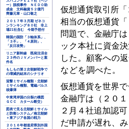
スパコンＰＥＺＹ社（ペジ
ー）脱税事件 ＮＥＤＯ助
仮想通貨取引所「
成金 文科融資５２億円
齊藤元章・山口敬之
相当の仮想通貨「
２０１７年３月期 ゼネコ
ンランキング８０社 非上
場21社含む 今期予想付
問題で、金融庁は
韓国の国防「３軸体系」、
「３不」、「４原則」、
ック本社に資金決
「反日攻勢」
リニア新幹線 既発注済全
した。顧客への返
２３件のＪＶメンバーと案
件名
などを調べた。
もしもの第２次朝鮮戦争で
の壊滅的結末のシナリオ
迎撃ミサイル種類・北朝鮮
仮想通貨を世界で
ミサイル種類、電磁パルス
核爆弾
金融庁は（２０１
中東湾岸国の分裂の構図
ＧＣＣ カタール断交）
２月４社追加認可
図表で見る北朝鮮ミサイル
と防衛システム／南北朝鮮
＋東アジア各国の戦力
だ申請が遅れ、み
２０１６年都道府県別外国