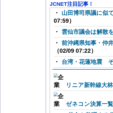
JCNET注目記事！
・
山田博司県議に似
07:59）
・
雲仙市議会は解散
・
前沖縄県知事・仲
（02/09 07:22）
・
台湾・花蓮地震 
リニア新幹線大林
ゼネコン決算一覧