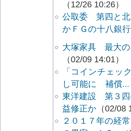
（12/26 10:26）
公取委 第四と北
かＦＧの十八銀行
大塚家具 最大の
（02/09 14:01）
「コインチェッ
し可能に 補償...
東洋建設 第３四
益修正か
（02/08 
２０１７年の経常