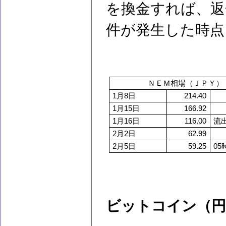
を換金すれば、返
件が発生した時点
ＮＥＭ相場（ＪＰＹ）
1
月8日
214.40
1
月15日
166.92
1
月16日
116.00
流
2
月2日
62.99
2
月5日
59.25
05
ビットコイン（円