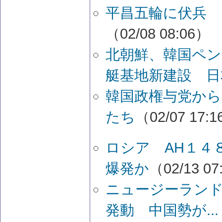
平昌五輪に伏兵 
（02/08 08:06）
北朝鮮、韓国ペ
艇基地新建設 日
韓国政権与党から
たち
（02/07 17:
ロシア AH１４
爆発か
（02/13 07
ニュージーランド
発動 中国勢が...