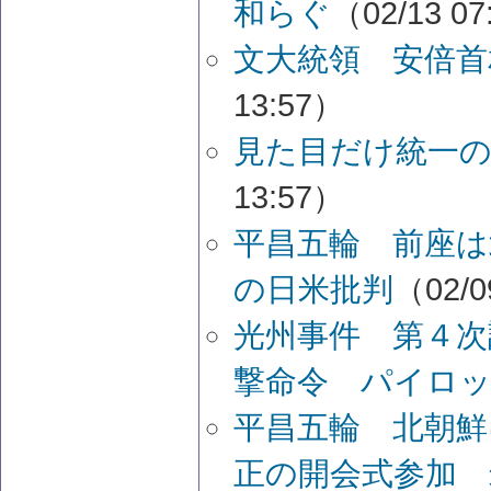
和らぐ
（02/13 07
文大統領 安倍首
13:57）
見た目だけ統一
13:57）
平昌五輪 前座は
の日米批判
（02/0
光州事件 第４次
撃命令 パイロ
平昌五輪 北朝
正の開会式参加 