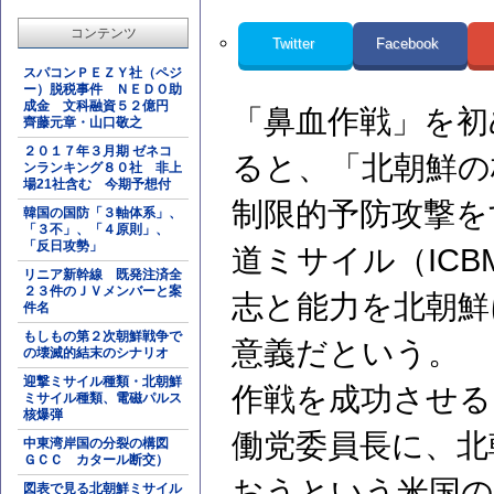
コンテンツ
Twitter
Facebook
スパコンＰＥＺＹ社（ペジ
ー）脱税事件 ＮＥＤＯ助
成金 文科融資５２億円
「鼻血作戦」を初
齊藤元章・山口敬之
２０１７年３月期 ゼネコ
ると、「北朝鮮の
ンランキング８０社 非上
場21社含む 今期予想付
制限的予防攻撃を
韓国の国防「３軸体系」、
「３不」、「４原則」、
「反日攻勢」
道ミサイル（IC
リニア新幹線 既発注済全
２３件のＪＶメンバーと案
志と能力を北朝鮮
件名
もしもの第２次朝鮮戦争で
意義だという。
の壊滅的結末のシナリオ
迎撃ミサイル種類・北朝鮮
作戦を成功させる
ミサイル種類、電磁パルス
核爆弾
働党委員長に、北
中東湾岸国の分裂の構図
ＧＣＣ カタール断交）
おうという米国の
図表で見る北朝鮮ミサイル