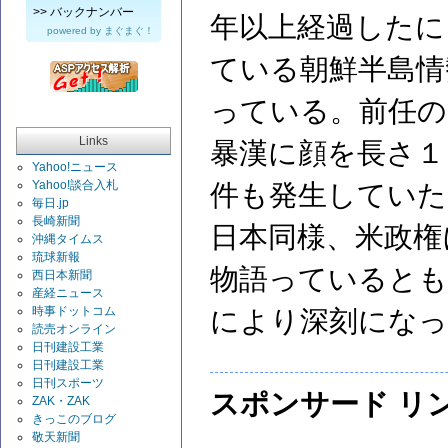
>>
バックナンバー
年以上経過したに
powered by
まぐまぐ！
ている朝鮮半島情
っている。前任の
Links
暴漢に顔を長さ１
Yahoo!ニュース
Yahoo!談合入札
件も発生していた
毎日.jp
長崎新聞
日本同様、米政権
沖縄タイムス
琉球新報
物語っているとも
西日本新聞
産経ニュース
時事ドットコム
により深刻にな
読売オンライン
日刊建設工業
日刊建設工業
日刊スポーツ
スポンサード リ
ZAK・ZAK
きっこのブログ
敬天新聞