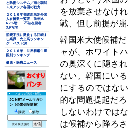
と防衛システム／南北朝鮮
＋東アジア各国の戦力
を放棄させなけれ
２０１６年都道府県別外国
人在留数一覧表 前年比
戦、但し前提が崩
6.7%増 不法在留者
3.9％増
消費不況に激化する回転す
韓国米大使候補だ
し業界 売上高ランキン
グ ベスト10
ャが、ホワイトハ
２０１６年 世界粗鋼生産
国別ランキング
の奥深くに隠され
健康・医療ニュース
ない。韓国にいる
にするのではな
メルマガ購読・解除
的な問題提起だろ
JC-NETメールマガジ
ン（企業倒産情報）
しないわけでは
購読
解除
は候補から降ろさ
読者購読規約