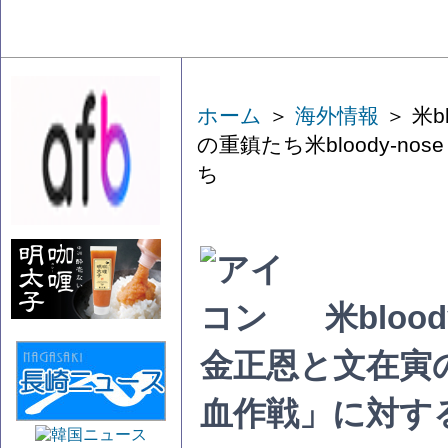
ホーム
＞
海外情報
＞ 米b
の重鎮たち米bloody-
ち
米bloo
金正恩と文在寅の重
血作戦」に対す