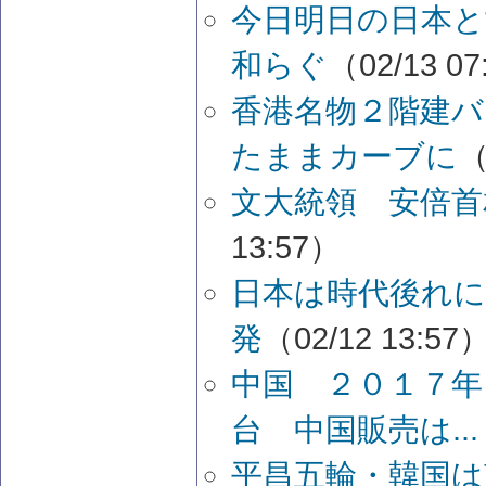
今日明日の日本と
和らぐ
（02/13 07
香港名物２階建バ
たままカーブに
（
文大統領 安倍首
13:57）
日本は時代後れに
発
（02/12 13:57
中国 ２０１７年
台 中国販売は...
平昌五輪・韓国は