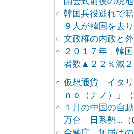
開会式前後の現地
韓国兵役逃れで籍
９人が韓国を去
文政権の内政と外
２０１７年 韓国
者数▲２２％減２
仮想通貨 イタリ
ｎｏ（ナノ）」
（
１月の中国の自動
万台 日系勢...
（0
金融庁 無届けの