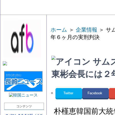
ホーム
＞
企業情報
＞ サ
年６ヶ月の実刑判決
サム
東彬会長には２
Twitter
Facebook
コンテンツ
朴槿恵韓国前大統