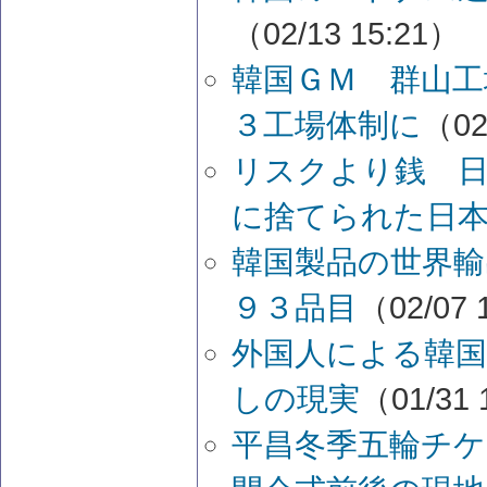
（02/13 15:21）
韓国ＧＭ 群山工
３工場体制に
（02
リスクより銭 日
に捨てられた日
韓国製品の世界輸
９３品目
（02/07 
外国人による韓
しの現実
（01/31 
平昌冬季五輪チ