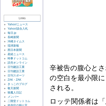
Links
Yahoo!ニュース
Yahoo!談合入札
毎日.jp
長崎新聞
沖縄タイムス
琉球新報
西日本新聞
産経ニュース
時事ドットコム
読売オンライン
辛被告の腹心とさ
日刊建設工業
日刊建設工業
日刊スポーツ
の空白を最小限に
ZAK・ZAK
きっこのブログ
される。
敬天新聞
狼魔人日記
メンバー
ロッテ関係者は「
二階堂ドットコム
依存症の独り言