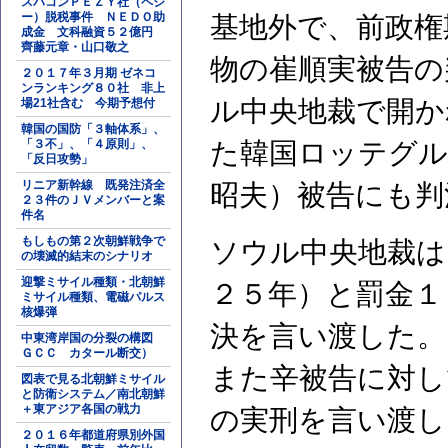
スパコンＰＥＺＹ社（ペジ
ー）脱税事件 ＮＥＤＯ助
基地外で、前政権
成金 文科融資５２億円
齊藤元章・山口敬之
物の崔順実被告の
２０１７年３月期 ゼネコ
ンランキング８０社 非上
ル中央地裁で開か
場21社含む 今期予想付
韓国の国防「３軸体系」、
「３不」、「４原則」、
た韓国ロッテグル
「反日攻勢」
リニア新幹線 既発注済全
昭夫）被告にも判
２３件のＪＶメンバーと案
件名
もしもの第２次朝鮮戦争で
ソウル中央地裁は
の壊滅的結末のシナリオ
迎撃ミサイル種類・北朝鮮
２５年）と罰金１
ミサイル種類、電磁パルス
核爆弾
決を言い渡した。
中東湾岸国の分裂の構図
ＧＣＣ カタール断交）
また辛被告に対し
図表で見る北朝鮮ミサイル
と防衛システム／南北朝鮮
＋東アジア各国の戦力
の実刑を言い渡し
２０１６年都道府県別外国