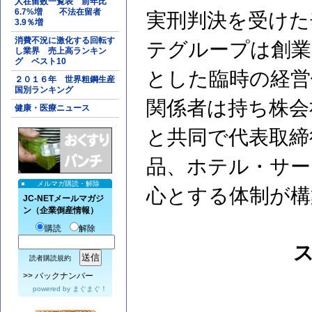
人在留数一覧表 前年比
6.7%増 不法在留者
実刑判決を受けた
3.9％増
消費不況に激化する回転す
テグループは創業
し業界 売上高ランキン
グ ベスト10
とした臨時の経営
２０１６年 世界粗鋼生産
国別ランキング
関係者は持ち株会
健康・医療ニュース
と共同で代表取締
品、ホテル・サー
メルマガ購読・解除
心とする体制が構
JC-NETメールマガジ
ン（企業倒産情報）
購読
解除
読者購読規約
>>
バックナンバー
powered by
まぐまぐ！