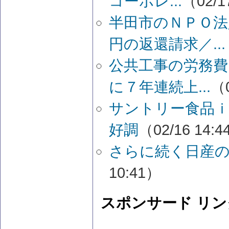
コーポレ...
（02/1
半田市のＮＰＯ法
円の返還請求／...
公共工事の労務費
に７年連続上...
（0
サントリー食品ｉ
好調
（02/16 14:
さらに続く日産
10:41）
スポンサード リン