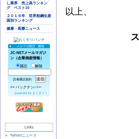
し業界 売上高ランキン
グ ベスト10
以上、
２０１６年 世界粗鋼生産
国別ランキング
健康・医療ニュース
メルマガ購読・解除
JC-NETメールマガジ
ン（企業倒産情報）
購読
解除
読者購読規約
>>
バックナンバー
powered by
まぐまぐ！
Links
Yahoo!ニュース