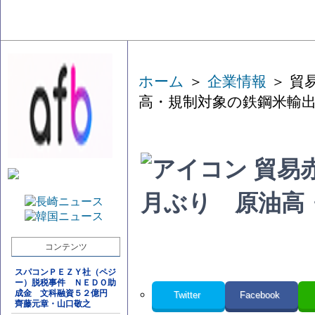
ホーム
＞
企業情報
＞ 貿
高・規制対象の鉄鋼米輸
貿易
月ぶり 原油高
コンテンツ
スパコンＰＥＺＹ社（ペジ
ー）脱税事件 ＮＥＤＯ助
成金 文科融資５２億円
Twitter
Facebook
齊藤元章・山口敬之