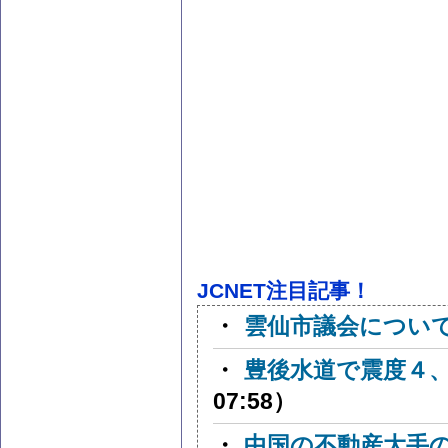
JCNET注目記事！
・
雲仙市議会につい
・
豊後水道で震度４
07:58）
・
中国の不動産大手