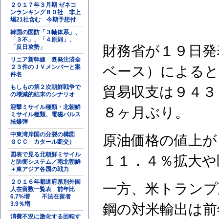
２０１７年３月期 ゼネコ
ンランキング８０社 非上
場21社含む 今期予想付
韓国の国防「３軸体系」、
「３不」、「４原則」、
財務省が１９日発
「反日攻勢」
リニア新幹線 既発注済全
２３件のＪＶメンバーと案
ベース）によると
件名
もしもの第２次朝鮮戦争で
貿易収支は９４３
の壊滅的結末のシナリオ
迎撃ミサイル種類・北朝鮮
８ヶ月ぶり。
ミサイル種類、電磁パルス
核爆弾
中東湾岸国の分裂の構図
原油価格の値上が
ＧＣＣ カタール断交）
図表で見る北朝鮮ミサイル
１１．４％拡大や
と防衛システム／南北朝鮮
＋東アジア各国の戦力
２０１６年都道府県別外国
一方、米トランプ
人在留数一覧表 前年比
6.7%増 不法在留者
3.9％増
鋼の対米輸出は前
消費不況に激化する回転す