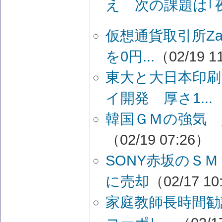
え 次の課題は｢
仮想通貨取引所Za
を0円...
（02/19 1
東大と大日本印
イ開発 厚さ1...
（
韓国ＧＭの強気 
（02/19 07:26）
SONY赤坂のＳ
に売却
（02/17 10
家庭教師長時間勧