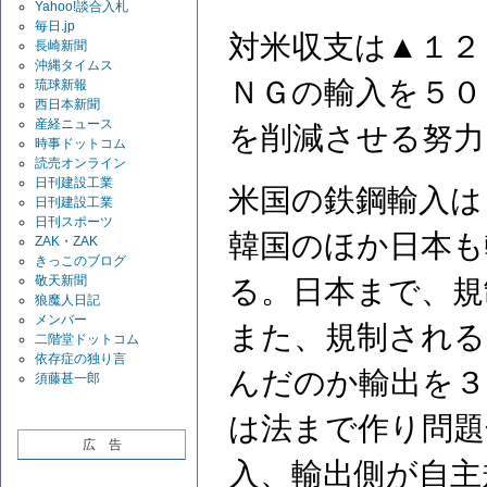
Yahoo!談合入札
毎日.jp
対米収支は▲１２
長崎新聞
沖縄タイムス
ＮＧの輸入を５０
琉球新報
西日本新聞
産経ニュース
を削減させる努力
時事ドットコム
読売オンライン
日刊建設工業
米国の鉄鋼輸入は
日刊建設工業
日刊スポーツ
韓国のほか日本も
ZAK・ZAK
きっこのブログ
敬天新聞
る。日本まで、規
狼魔人日記
メンバー
また、規制される
二階堂ドットコム
依存症の独り言
んだのか輸出を３
須藤甚一郎
は法まで作り問題
広 告
入、輸出側が自主