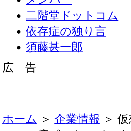
二階堂ドットコム
依存症の独り言
須藤甚一郎
広 告
ホーム
＞
企業情報
＞ 仮