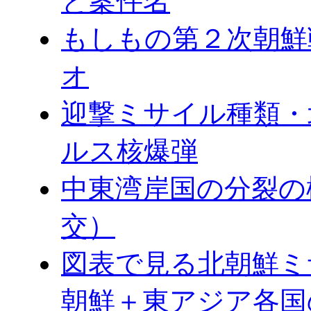
と案件名
もしもの第２次朝鮮
オ
迎撃ミサイル種類・
ルス核爆弾
中東湾岸国の分裂の
交）
図表で見る北朝鮮ミ
朝鮮＋東アジア各国