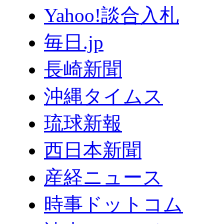
Yahoo!談合入札
毎日.jp
長崎新聞
沖縄タイムス
琉球新報
西日本新聞
産経ニュース
時事ドットコム