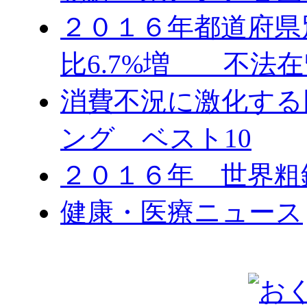
２０１６年都道府県
比6.7%増 不法在
消費不況に激化する
ング ベスト10
２０１６年 世界粗
健康・医療ニュース