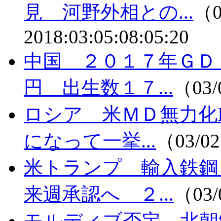
見 河野外相との...
（0
2018:03:05:08:05:20
中国 ２０１７年ＧＤ
円 出生数１７...
（03/
ロシア 米ＭＤ無力化
になって一挙...
（03/02
米トランプ 輸入鉄鋼
来週承認へ ２...
（03/
モルディブ否定 北朝