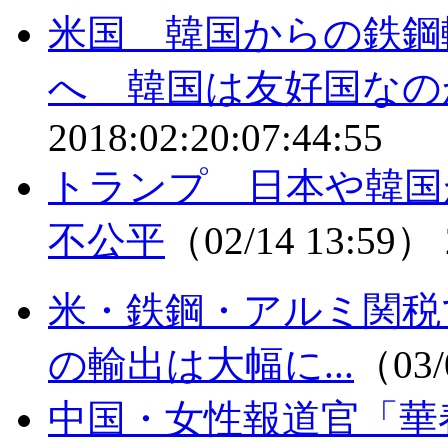
米国 韓国からの鉄鋼
へ 韓国は友好国なの
2018:02:20:07:44:55
トランプ 日本や韓国
不公平
（02/14 13:59）
米・鉄鋼・アルミ関税
の輸出は大幅に...
（03/
中国・女性報道官「華