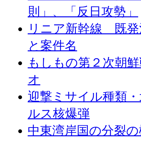
則」、「反日攻勢」
リニア新幹線 既発
と案件名
もしもの第２次朝鮮
オ
迎撃ミサイル種類・
ルス核爆弾
中東湾岸国の分裂の