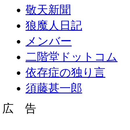
敬天新聞
狼魔人日記
メンバー
二階堂ドットコム
依存症の独り言
須藤甚一郎
広 告