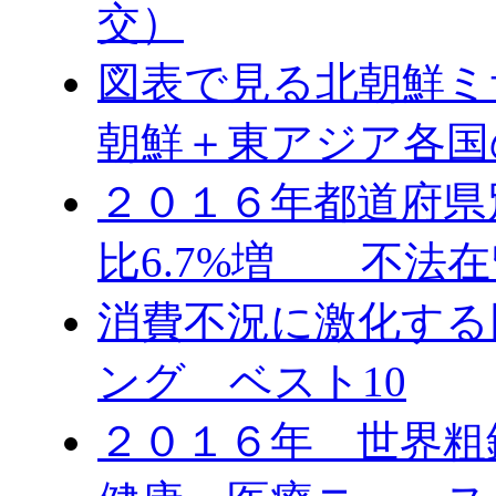
交）
図表で見る北朝鮮ミ
朝鮮＋東アジア各国
２０１６年都道府県
比6.7%増 不法在
消費不況に激化する
ング ベスト10
２０１６年 世界粗