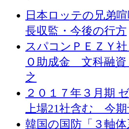
日本ロッテの兄弟喧
長収監・今後の行方
スパコンＰＥＺＹ社
Ｏ助成金 文科融資
之
２０１７年３月期 
上場21社含む 今
韓国の国防「３軸体