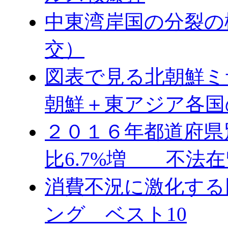
中東湾岸国の分裂の
交）
図表で見る北朝鮮ミ
朝鮮＋東アジア各国
２０１６年都道府県
比6.7%増 不法在
消費不況に激化する
ング ベスト10