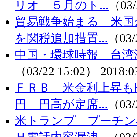
リオ ５月のト...
（03/
貿易戦争始まる 米国
を関税追加措置...
（03/
中国・環球時報 台湾
（03/22 15:02）
2018:0
ＦＲＢ 米金利上昇も
円 円高が定席...
（03/
米トランプ プーチン