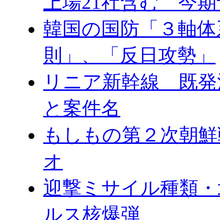
上場21社含む 今
韓国の国防「３軸体
則」、「反日攻勢」
リニア新幹線 既発
と案件名
もしもの第２次朝鮮
オ
迎撃ミサイル種類・
ルス核爆弾