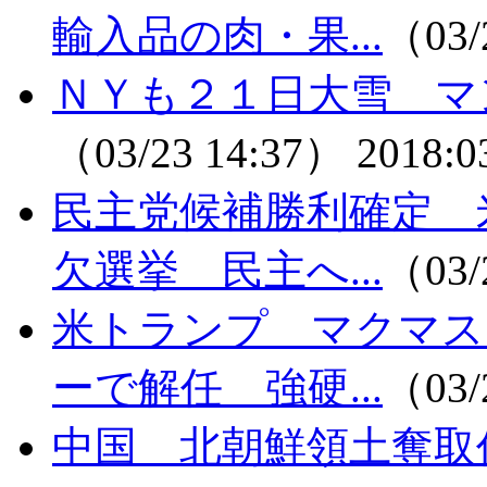
輸入品の肉・果...
（03/
ＮＹも２１日大雪 マ
（03/23 14:37）
2018:0
民主党候補勝利確定 
欠選挙 民主へ...
（03/
米トランプ マクマス
ーで解任 強硬...
（03/
中国 北朝鮮領土奪取