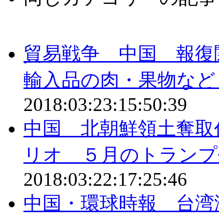
貿易戦争 中国 報復
輸入品の肉・果物など
2018:03:23:15:50:39
中国 北朝鮮領土奪取
リオ ５月のトランプ
2018:03:22:17:25:46
中国・環球時報 台湾