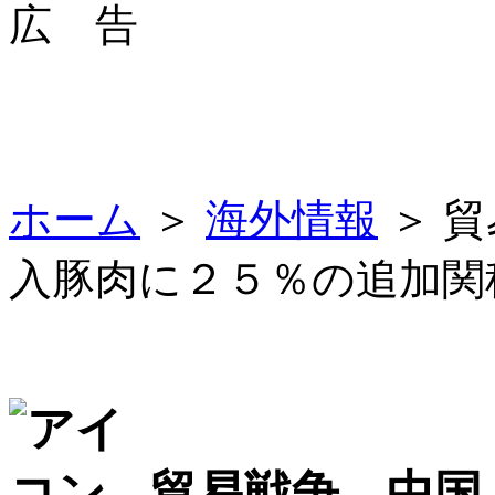
広 告
ホーム
＞
海外情報
＞ 
入豚肉に２５％の追加関
貿易戦争 中国