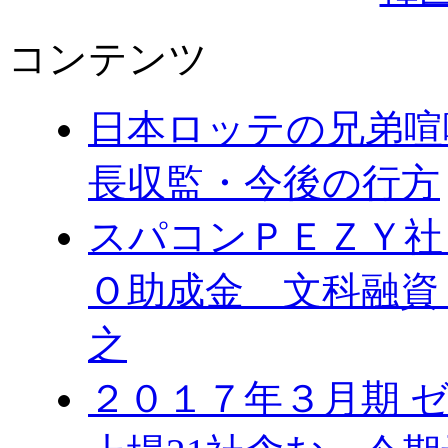
コンテンツ
日本ロッテの兄弟喧
長収監・今後の行方
スパコンＰＥＺＹ社
Ｏ助成金 文科融資
之
２０１７年３月期 