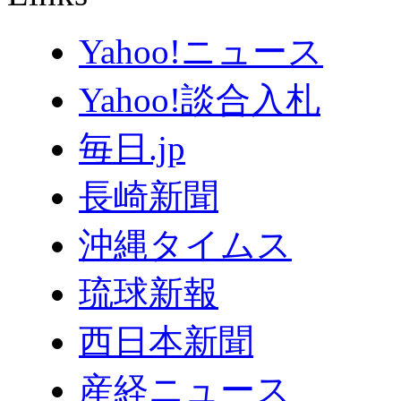
Yahoo!ニュース
Yahoo!談合入札
毎日.jp
長崎新聞
沖縄タイムス
琉球新報
西日本新聞
産経ニュース