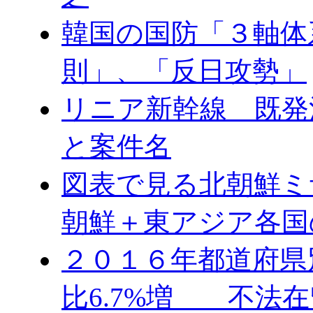
韓国の国防「３軸体
則」、「反日攻勢」
リニア新幹線 既発
と案件名
図表で見る北朝鮮ミ
朝鮮＋東アジア各国
２０１６年都道府県
比6.7%増 不法在