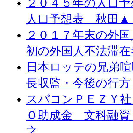
２０４５年の人口予
人口予想表 秋田▲
２０１７年末の外国
初の外国人不法滞在
日本ロッテの兄弟喧
長収監・今後の行方
スパコンＰＥＺＹ社
Ｏ助成金 文科融資
之