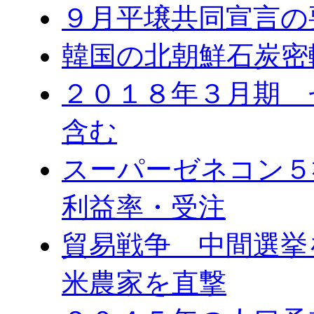
９月平壌共同宣言の
韓国の北朝鮮石炭密
２０１８年３月期 
含む
スーパーゼネコン５
利益率・受注
貿易戦争 中間選
米農家を直撃