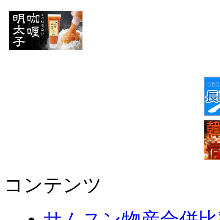
コンテンツ
サムスン物産合併比