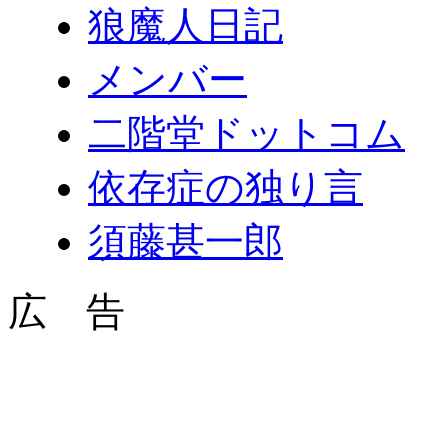
狼魔人日記
メンバー
二階堂ドットコム
依存症の独り言
須藤甚一郎
広 告