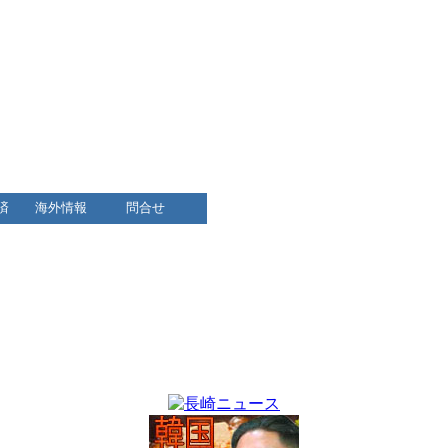
）
済
海外情報
問合せ