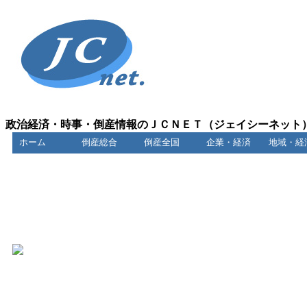
政治経済・時事・倒産情報のＪＣＮＥＴ（ジェイシーネット
ホーム
倒産総合
倒産全国
企業・経済
地域・経