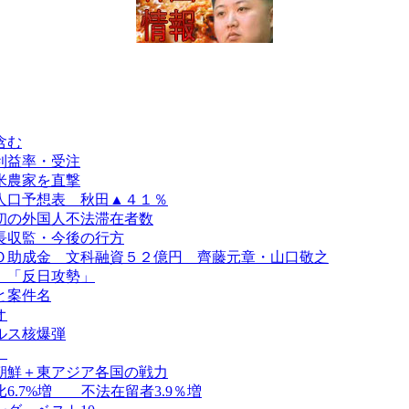
含む
利益率・受注
米農家を直撃
人口予想表 秋田▲４１％
初の外国人不法滞在者数
長収監・今後の行方
Ｏ助成金 文科融資５２億円 齊藤元章・山口敬之
、「反日攻勢」
と案件名
オ
ルス核爆弾
）
朝鮮＋東アジア各国の戦力
.7%増 不法在留者3.9％増