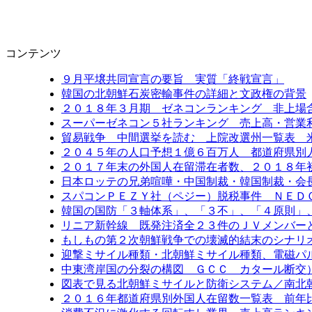
コンテンツ
９月平壌共同宣言の要旨 実質「終戦宣言」
韓国の北朝鮮石炭密輸事件の詳細と文政権の背景
２０１８年３月期 ゼネコンランキング 非上場
スーパーゼネコン５社ランキング 売上高・営業
貿易戦争 中間選挙を読む 上院改選州一覧表 
２０４５年の人口予想１億６百万人 都道府県別
２０１７年末の外国人在留滞在者数、２０１８年
日本ロッテの兄弟喧嘩・中国制裁・韓国制裁・会
スパコンＰＥＺＹ社（ペジー）脱税事件 ＮＥＤ
韓国の国防「３軸体系」、「３不」、「４原則」
リニア新幹線 既発注済全２３件のＪＶメンバー
もしもの第２次朝鮮戦争での壊滅的結末のシナリ
迎撃ミサイル種類・北朝鮮ミサイル種類、電磁パ
中東湾岸国の分裂の構図 ＧＣＣ カタール断交
図表で見る北朝鮮ミサイルと防衛システム／南北
２０１６年都道府県別外国人在留数一覧表 前年比6