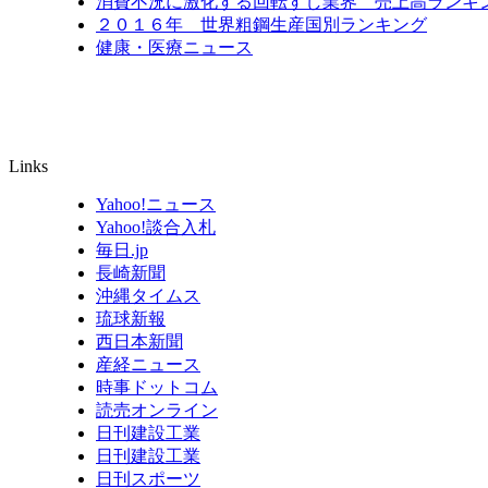
消費不況に激化する回転すし業界 売上高ランキン
２０１６年 世界粗鋼生産国別ランキング
健康・医療ニュース
Links
Yahoo!ニュース
Yahoo!談合入札
毎日.jp
長崎新聞
沖縄タイムス
琉球新報
西日本新聞
産経ニュース
時事ドットコム
読売オンライン
日刊建設工業
日刊建設工業
日刊スポーツ