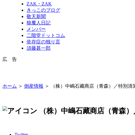
ZAK・ZAK
きっこのブログ
敬天新聞
狼魔人日記
メンバー
二階堂ドットコム
依存症の独り言
須藤甚一郎
広 告
ホーム
＞
倒産情報
＞ （株）中嶋石藏商店（青森）／特別清
（株）中嶋石藏商店（青森）
Twitter