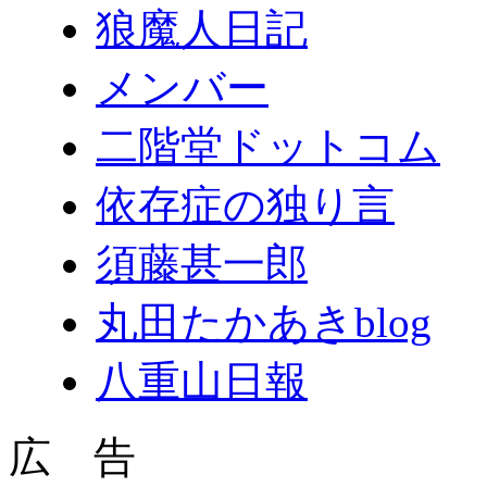
狼魔人日記
メンバー
二階堂ドットコム
依存症の独り言
須藤甚一郎
丸田たかあきblog
八重山日報
広 告