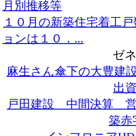
月別推移等
１０月の新築住宅着工戸
ョンは１０．...
ゼ
麻生さん傘下の大豊建
出
戸田建設 中間決算 
築赤字