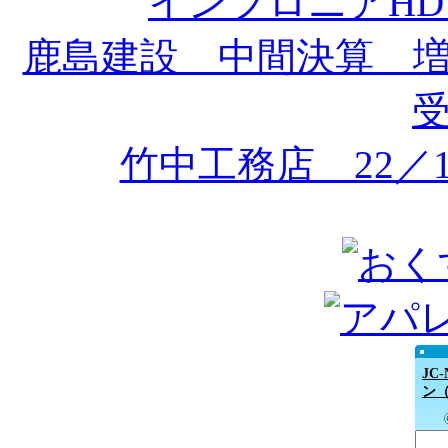
インフロニアH
鹿島建設 中間決算 
竹中工務店 22／
JC
ン