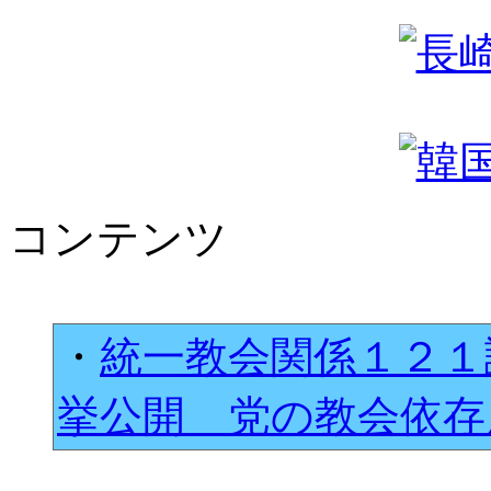
コンテンツ
・
統一教会関係１２１
挙公開 党の教会依