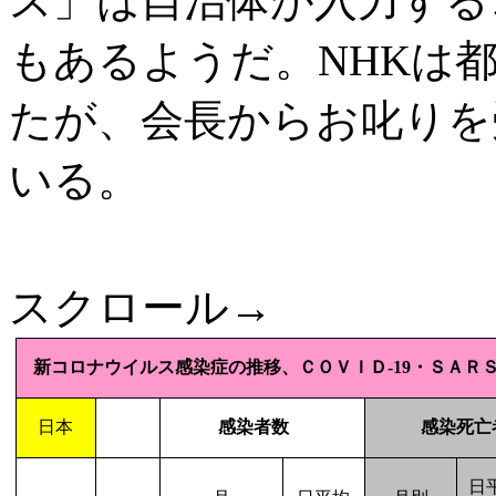
ス」は自治体が入力する
もあるようだ。NHKは
たが、会長からお叱りを
いる。
スクロール→
新コロナウイルス感染症の推移、ＣＯＶＩＤ
-19
・ＳＡＲＳ
日本
感染者数
感染死
日