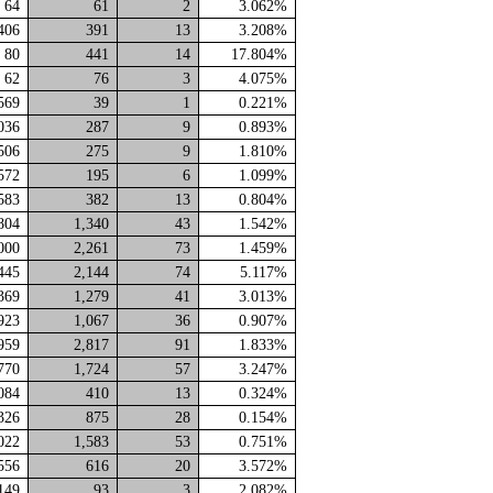
64
61
2
3.062%
406
391
13
3.208%
80
441
14
17.804%
62
76
3
4.075%
569
39
1
0.221%
036
287
9
0.893%
506
275
9
1.810%
572
195
6
1.099%
583
382
13
0.804%
804
1,340
43
1.542%
000
2,261
73
1.459%
445
2,144
74
5.117%
369
1,279
41
3.013%
923
1,067
36
0.907%
959
2,817
91
1.833%
770
1,724
57
3.247%
084
410
13
0.324%
326
875
28
0.154%
022
1,583
53
0.751%
556
616
20
3.572%
149
93
3
2.082%