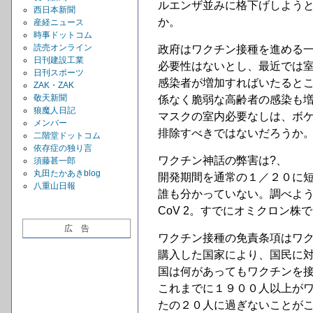
ルエンザ並みに格下げしよう
西日本新聞
か。
産経ニュース
時事ドットコム
読売オンライン
政府はワクチン接種を進める
日刊建設工業
必要性はないとし、最近では
日刊スポーツ
感染者が増加すればいたると
ZAK・ZAK
敬天新聞
係なく脆弱な高齢者の感染も
狼魔人日記
マスクの室内必要なしは、ボ
メンバー
排除すべきではないだろうか
二階堂ドットコム
依存症の独り言
ワクチン神話の弊害は?、
須藤甚一郎
丸田たかあきblog
開発期間を通常の１／２０に
八重山日報
誰も分かっていない。調べよう
CoV 2。すでにオミクロン
広 告
ワクチン接種の免責条項はワ
購入した国家により、国民に
国は何があってもワクチンを
これまでに１９００人以上が
たの２０人に過ぎないことが