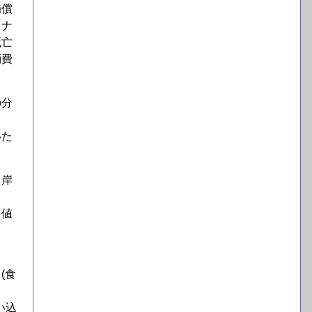
補償
ロナ
死亡
消費
の分
いた
、岸
る値
(食
い込