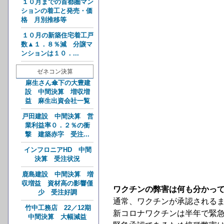
１０月までの首都圏マン
ションの着工と発売・価
格 月別推移等
１０月の新築住宅着工戸
数▲１．８％減 分譲マ
ンションは１０．...
ゼネコン決算
麻生さん傘下の大豊建
設 中間決算 増収増
益 麻生出資会社一覧
戸田建設 中間決算 営
業利益率０．２％の衝
撃 建築赤字 受注...
インフロニアHD 中間
決算 受注状況
鹿島建設 中間決算 増
収増益 資材高の影響僅
ワクチンの弊害は何も分かっ
少 受注好調
通常、ワクチンが承認される
竹中工務店 22／12期
新コロナワクチンは半年で緊
中間決算 大幅減益