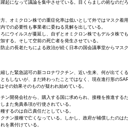
と躍起になって議論を集中させている。目くらましの術なのだ
一方、オミクロン株での重症化率は低いとして外ではマスク着
室内での必要性も事業者に委ねる見解を出している。
ころにウイルスが蔓延し、自ずとオミクロン株でもデルタ株で
増加する。そして空前の死亡者を発生させている。
ケ防止の長老たちによる政治が続く日本の国会議事堂からマス
。
短縮した緊急認可の新コロナワクチン、近い生来、何が出てく
ともしないが、まだ終わったことではなく、現在進行形のSAR
株ではその効果そのものが疑われ始めている。
クチン開発会社から、購入する国に求められ、接種を推進する
対しまた免責条項が行使されている。
接種するのは自己責任だとしている。
ワクチン接種で亡くなっている。しかし、政府が補償したのは
これを裏付けている。