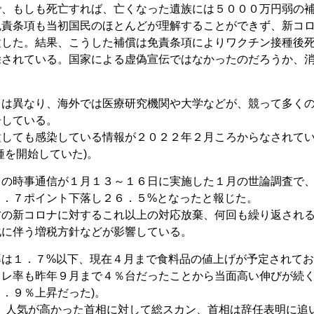
で、もしも死亡すれば、亡くなった遺族には５０００万円弱の
免責条項も当初国民のほとんどが理解することができず、新コ
種した。結果、こうした補償は免責条項によりワクチン接種後
除されている。国家による虚偽宣伝ではなかったのだろうか、
とは異なり、海外では医療研究機関や大学などが、競って多く
告している。
種しても感染している情報が２０２２年２月ころからなされて
種を開始していた)。
りの時事通信が１月１３～１６日に実施した１月の世論調査で
２．７ポイント下落し２６．５%となったと報じた。
方の新コロナに対するこれ以上の対応放棄、何回も繰り返され
化に伴う増税方針などが影響している。
率は１．７%以下、現在４月まで食料品の値上げが予定されてお
レ率も昨年９月まで４％台だったことから当面高い伸びが続く
．９％上昇だった)。
、人気が高かった首相に対して総スカン、首相は辞任表明に追