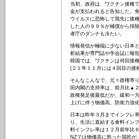
当初、政府は、ワクチン接種
金が支払われると告知した。
ウイルスに恐怖して我先に接
した人の９９％が補償から排
者庁のダンナも冷たい。
情報発信が極端に少ない日本
析結果が専門誌や学会誌に報
韓国では、ワクチンは何回接
(２１年１１月には４回目の接
そんなこんなで、元々政権寄
田内閣の支持率は、前月比▲
政権発足後最低だが、緩和一
上げに伴う物価高、防衛力強
日本は昨年３月までインフレ
り、生活に直結する食料インフ
料インフレ率は１２月前年比６
NZでは物価高に怒った国民が