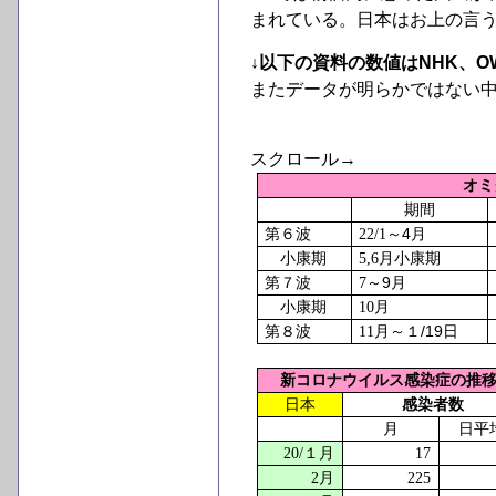
まれている。日本はお上の言
↓以下の資料の数値はNHK、
またデータが明らかではない
スクロール→
オミ
期間
4
第６波
22/1
～
月
小康期
5,6
月小康期
9
第７波
7
～
月
小康期
10
月
/19
第８波
11
月～１
日
新コロナウイルス感染症の推移
日本
感染者数
月
日平
20/
１月
17
2
月
225