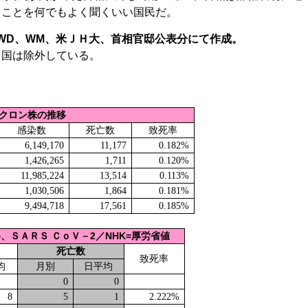
うことを何でもよく聞くいい国民だ。
OWD、WM、米ＪＨ大、首相官邸公表分にて作成。
中国は除外している。
クロン株の推移
感染数
死亡数
致死率
6,149,170
11,177
0.182%
1,426,265
1,711
0.120%
11,985,224
13,514
0.113%
1,030,506
1,864
0.181%
9,494,718
17,561
0.185%
2
NHK=
、ＳＡＲＳ ＣｏＶ－
／
厚労省値
死亡数
致死率
均
月別
日平均
0
0
8
5
1
2.222%