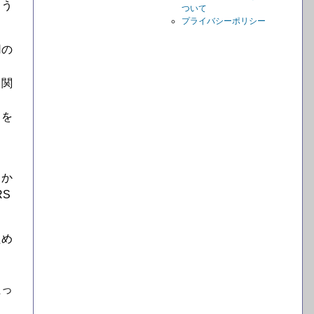
ろう
ついて
プライバシーポリシー
用の
も関
クを
るか
S
ため
たっ