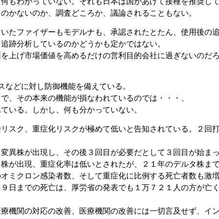
は何もわかっていない。それも日本は国があげて接種を推奨し
るのかないのか、調査どころか、議論されることもない。
ていたファイザーもモデルナも、承認されたとたん、使用後の
。追跡分析しているのかどうかも定かではない。
価を上げ市場価値を高めるだけの営利目的会社に過ぎないのだ
スなどに対し防御機能を備えている。
とで、その本来の機能が損なわれているのでは・・・、
れている。しかし、何も分かっていない。
染リスク、重症化リスクが極めて低いと告知されている。２回
タ変異株が出現し、その後３回目が必要だとして３回目が始ま
ン株が出現、重症化率は低いとされたが、２１年のデルタ株ま
のオミクロン感染者数、そして重症化に比例する死亡者数も激
１９日までの死亡は、厚労省の発表でも１万７２１人の方が亡
医療機関の対応の改善、医療機関の改善には一切言及せず、イ