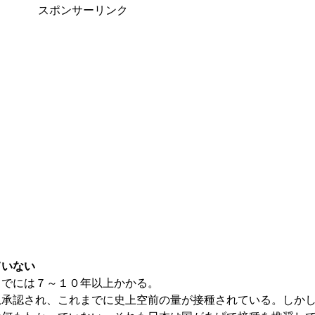
スポンサーリンク
ていない
までには７～１０年以上かかる。
急承認され、これまでに史上空前の量が接種されている。しか