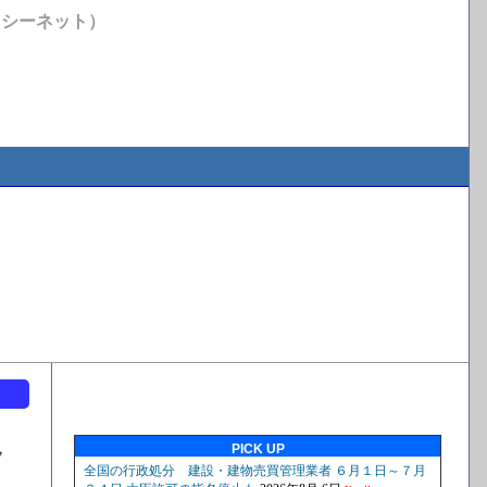
イシーネット）
ト
PICK UP
ク