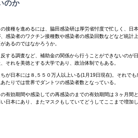
いのか
目の接種を進めるには、脇田感染研は厚労省忖度で忙しく、日
が、感染者のワクチン接種数や感染者の感染回数などなど統計
要があるのではなかろうか。
に反する調査など、補助金の関係から行うことができないのが
状、それを美徳とする大学であり、政治体制でもある。
ちが日本には８,５５０万人以上いる(1月19日現在)。それでも
人あたりでは世界でダントツの感染者数となっている。
ンの有効期間や感染しての再感染のまでの有効期間は３ヶ月間
高い日本にあり、またマスクもしていてどうしてここまで増加