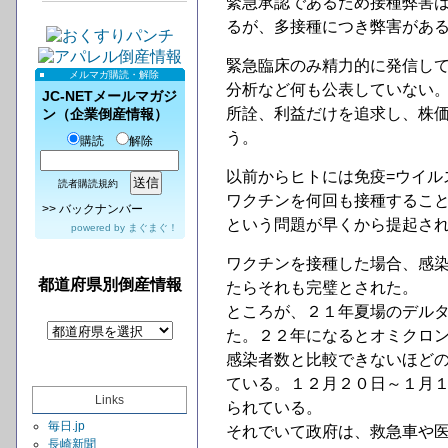
緊急承認であるため接種弊害
るが、多接種につき弊害があ
緊急臨床のみ精力的に発信し
メルマガ購読・解除
分析など何も公表していない
JC-NETメールマガジ
所詮、利益だけを追求し、株
ン（企業倒産情報）
う。
購読
解除
以前からヒトには免疫=ウイル
読者購読規約
ワクチンを何回も接種するこ
>>
バックナンバー
という問題が早くから提起さ
powered by
まぐまぐ！
ワクチンを接種した場合、感
都道府県別倒産情報
たらそれも完璧とされた。
ところが、２１年夏場のデル
た。２２年になるとオミクロ
感染者数と比較できないほど
ている。１２月２０日～１月
Links
られている。
毎日.jp
それでいて政府は、救急車や
長崎新聞