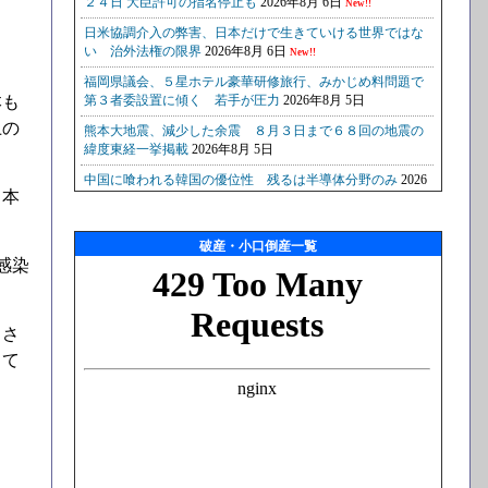
本も
上の
日本
破産・小口倒産一覧
感染
とさ
して