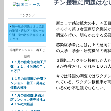
チン接種に問題はな
コンテンツ
新コロナ感染拡大の中、４回
・
統一教会関係１２１議員
そろそろ第３者医療研究機関
の派閥・選挙区・期を一挙
調査を行い、明らかにする必
公開 党の教会依存度は４
７.２％
感染症学者たちはお上の意向
首都圏マンション、着工と
の大学・学会・研究機関の現
販売
３回以上ワクチン接種した人た
１１月の住宅住宅着工戸
者が多数おり、それも１０万
数 ▲１．４％減の７．
２万戸
今では韓国の調査ではワクチ
１１月の首都圏の分譲マ
れている。ワクチン接種率が
ンション 着工・発売と
価格の推移
いるのか不思議でならない。
１１月の首都圏 新築分
譲マンション販売状況▲
４７％の大幅減 ...