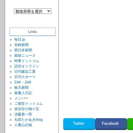
Links
毎日.jp
長崎新聞
西日本新聞
産経ニュース
時事ドットコム
読売オンライン
日刊建設工業
日刊スポーツ
ZAK・ZAK
敬天新聞
狼魔人日記
メンバー
二階堂ドットコム
依存症の独り言
須藤甚一郎
丸田たかあきblog
Twitter
Facebook
八重山日報