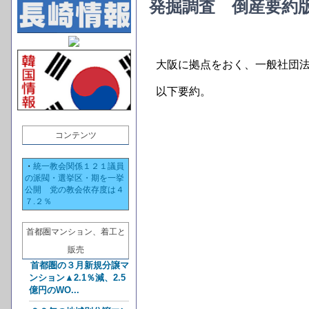
発掘調査 倒産要約
大阪に拠点をおく、一般社団
以下要約。
コンテンツ
・
統一教会関係１２１議員
の派閥・選挙区・期を一挙
公開 党の教会依存度は４
７.２％
首都圏マンション、着工と
販売
首都圏の３月新規分譲マ
ンション▲2.1％減、2.5
億円のWO...