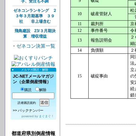
9
破綻
字、受注も不調
破
松
ゼネコンランキング ２
10
破産管財人
３年３月期基準 ３９
電
社 非上場含む
11
裁判所
京
12
事件番号
令
飛島建設 23/３月期決
算 増収増益
２
13
報告説明会
細
・
ゼネコン決算一覧
14
負債額
２
同
法
立
メルマガ購読・解除
15
破綻事由
の
JC-NETメールマガジ
ン（企業倒産情報）
安
続
購読
解除
鎖
読者購読規約
>>
バックナンバー
powered by
まぐまぐ！
都道府県別倒産情報