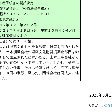
産手続きの開始決定
)
原祐紀弁護士（松原法律事務所
話：０７５－２３１－７６００
都地方裁判所
和５年（フ）第２０２号
０２３年７月１９日（月）午前１０時４５分／詳
は破産管財人まで
社合計で約０．４億円
法人は埋蔵文化財の発掘調査・研究を目的とした
人。土木測量会社の埋蔵文化財発掘調査部門を独
させて設立された経緯がある。土木工事会社から
受注や官公庁から受注していた。しかし、受注は
定しない仕事、それも予算は厳しく、赤字決算が
き、今回の事態に至った。関係会社は同法人に連
した。
[ 2023年5月1
カテゴリ：
倒産