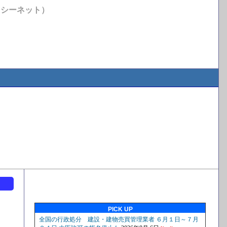
イシーネット）
ト
PICK UP
定