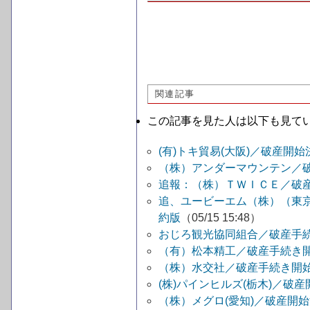
関連記事
この記事を見た人は以下も見て
(有)トキ貿易(大阪)／破産
（株）アンダーマウンテン／
追報：（株）ＴＷＩＣＥ／破
追、ユービーエム（株）（東
約版
（05/15 15:48）
おじろ観光協同組合／破産手
（有）松本精工／破産手続き
（株）水交社／破産手続き開
(株)パインヒルズ(栃木)／破産
（株）メグロ(愛知)／破産開