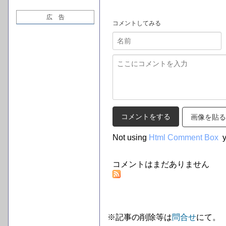
広 告
コメントしてみる
画像を貼る
Not using
Html Comment Box
y
コメントはまだありません
※記事の削除等は
問合せ
にて。