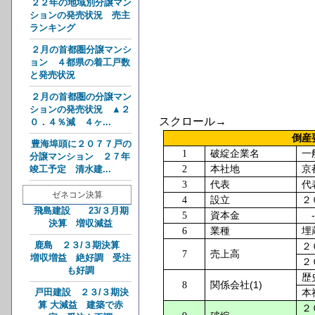
２２年の地域別分譲マン
ションの発売状況 売主
ランキング
２月の首都圏分譲マンシ
ョン ４都県の着工戸数
と発売状況
２月の首都圏の分譲マン
ションの発売状況 ▲２
スクロール→
０．４％減 ４ヶ...
倒
豊海埠頭に２０７７戸の
1
破綻企業名
一
分譲マンション ２７年
2
本社地
京
竣工予定 清水建...
3
代表
代
ゼネコン決算
4
設立
２
飛島建設 23/３月期
-
5
資本金
決算 増収減益
6
業種
埋
鹿島 ２３/３期決算
２
7
売上高
増収増益 絶好調 受注
２
も好調
歴
(1)
8
関係会社
戸田建設 ２３/３期決
本
算 大減益 建築で赤
２