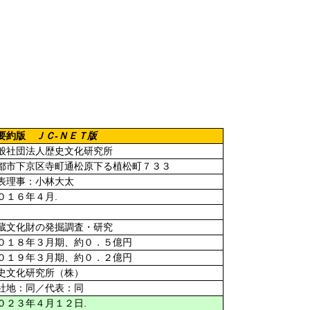
ＪＣ
-
ＮＥＴ版
産要約版
般社団法人歴史文化研究所
都市下京区寺町通松原下る植松町７３３
表理事：小林大太
.
０１６年４月
蔵文化財の発掘調査・研究
０１８年３月期、約０．５億円
０１９年３月期、約０．２億円
史文化研究所（株）
社地：同／代表：同
.
０２３年４月１２日