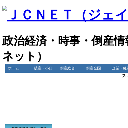
政治経済・時事・倒産情
ネット）
ホーム
破産・小口
倒産総合
倒産全国
企業・経
ス