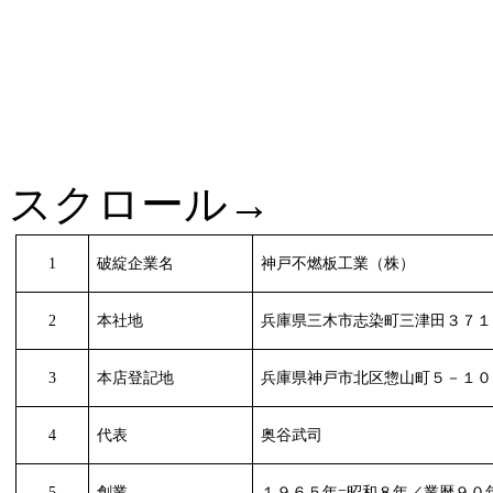
スクロール→
1
破綻企業名
神戸不燃板工業（株）
2
本社地
兵庫県三木市志染町三津田３７１
3
本店登記地
兵庫県神戸市北区惣山町５－１０
4
代表
奥谷武司
5
創業
１９６５年
=
昭和８年／業暦９０