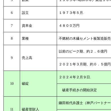
6
設立
１９７３年５月
.
7
資本金
４８００万円
8
業種
不燃材の木繊セメント板製造販売
以前のピーク期、約２．６億円
9
売上高
２０２１年３月期、約０．５億円
２０２４年２月９日
.
10
破綻
破産手続きの開始決定
鎌田裕代弁護士（神戸パートナー
11
破産管財人