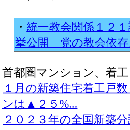
・
統一教会関係１２１
挙公開 党の教会依
首都圏マンション、着工
１月の新築住宅着工戸数
ンは▲２５%...
２０２３年の全国新築分