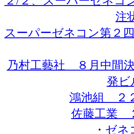
２/２、スーパーゼネコ
注状
スーパーゼネコン第２四
乃村工藝社 ８月中間
発ビル
鴻池組 ２
佐藤工業 
・
ゼネ