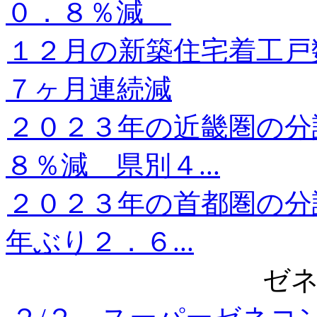
０．８％減
１２月の新築住宅着工
７ヶ月連続減
２０２３年の近畿圏の分
８％減 県別４...
２０２３年の首都圏の分
年ぶり２．６...
ゼ