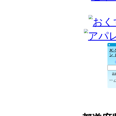
JC
ン
読
>>