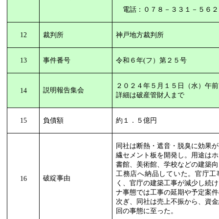
電話：０７８－３３１－５６２
12
裁判所
神戸地方裁判所
13
事件番号
令和６年
(
フ）第２５号
２０２４年５月１５日（水）午前
説明報告集会
14
詳細は破産管財人まで
15
負債額
約１．５億円
同社は断熱・遮音・脱臭に効果が
繊セメント板を開発し。用途はホ
書館、美術館、学校などの建築向
工務店へ納品していた。官庁工
破綻事由
16
く、官庁の建築工事が減少し続け
ナ事態では工事の延期や予定案件
次ぎ、同社は売上不振から、資金
回の事態に至った。