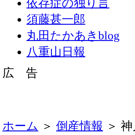
依存症の独り言
須藤甚一郎
丸田たかあきblog
八重山日報
広 告
ホーム
＞
倒産情報
＞ 