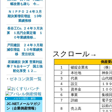
幅改善も疎ら 今...
ＮＩＰＰＯ ２４年３月
期決算増収増益 １0年
業績推移
長谷工Co. ２４年３月決
算 １兆円企業定着 １
０年業績推移...
戸田建設 ２４年３月期
減収増益 １０年業績推
スクロール→
移 受注状況
倒産
若築建設 決算 営業利益
率７％台キープ 国土強
1
破綻企業名
（株
靭化享受 １２...
2
本社地
神奈
3
代表
山代
・
ゼネコン決算一覧
4
設立
１９
5
資本金
１０
6
事業
集積
メルマガ購読・解除
7
詳細
電子
JC-NETメールマガジ
以前
ン（企業倒産情報）
8
売上高
２０