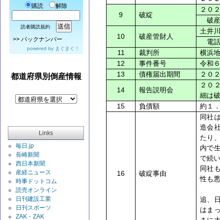
購読
解除
２０
9
破綻
破産
読者購読規約
土井
10
破産管財人
>>
バックナンバー
電話
powered by
まぐまぐ！
11
裁判所
横浜
12
事件番号
令和
13
債権届出期間
２０
都道府県別倒産情報
２０
14
報告説明会
細は
15
負債額
約１
同社
造会
Links
たり
毎日.jp
内で
長崎新聞
で続
西日本新聞
同社
産経ニュース
16
破綻事由
性も
時事ドットコム
読売オンライン
日刊建設工業
追、
日刊スポーツ
はま
ZAK・ZAK