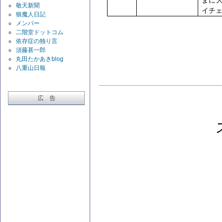
まに
敬天新聞
イチ
狼魔人日記
メンバー
二階堂ドットコム
依存症の独り言
須藤甚一郎
丸田たかあきblog
八重山日報
広 告