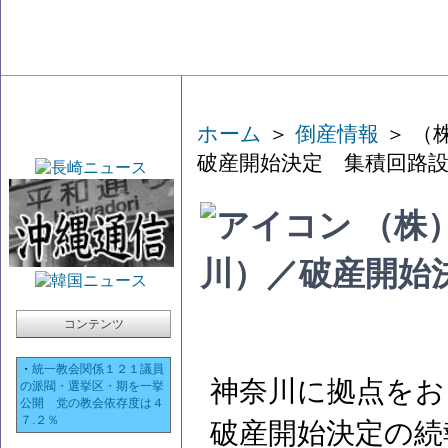
ホーム
＞
倒産情報
＞ （
破産開始決定 集積回路
（株
川）／破産開始
コンテンツ
・
統一教会関係１２１議員
神奈川に拠点をお
の派閥・選挙区・期を一挙
公開 党の教会依存度は４
７.２％
破産開始決定の続