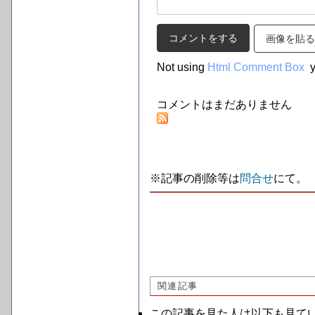
画像を貼る
Not using
Html Comment Box
y
コメントはまだありません
※記事の削除等は
問合せ
にて。
関連記事
この記事を見た人は以下も見て