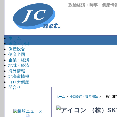
政治経済・時事・倒産情
ホーム
破産・小口
倒産総合
倒産全国
企業・経済
地域・経済
海外情報
北海道情報
コロナ倒産
問合せ
ホーム
＞
小口倒産・破産開始
＞ （株）S
（株）S