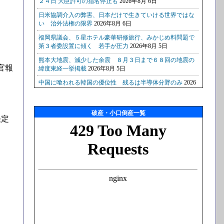
官報
破産・小口倒産一覧
決定