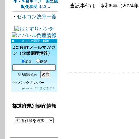
率７％台キープ 国土強
当該事件は、令和6年（2024
靭化享受 １２...
・
ゼネコン決算一覧
メルマガ購読・解除
JC-NETメールマガジ
ン（企業倒産情報）
購読
解除
読者購読規約
>>
バックナンバー
powered by
まぐまぐ！
都道府県別倒産情報