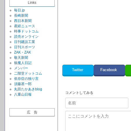
Links
毎日.jp
長崎新聞
西日本新聞
産経ニュース
時事ドットコム
読売オンライン
日刊建設工業
日刊スポーツ
ZAK・ZAK
敬天新聞
狼魔人日記
メンバー
Twitter
Facebook
二階堂ドットコム
依存症の独り言
須藤甚一郎
丸田たかあきblog
コメントしてみる
八重山日報
広 告