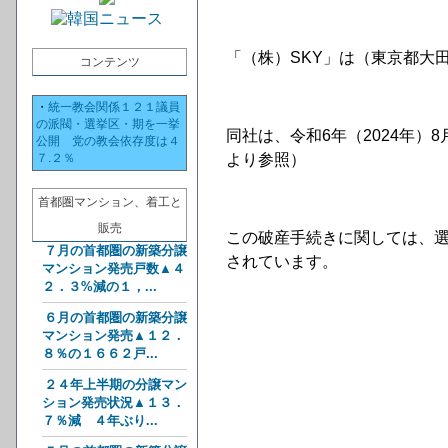
「（株）SKY」は（東京都大
コンテンツ
・
統一教会関係１２１議員
の派閥・選挙区・期を一挙
同社は、令和6年（2024年
公開 党の教会依存度は４
７.２％
より参照）
首都圏マンション、着工と
販売
この破産手続きに関しては、
７月の首都圏の新築分譲
されています。
マンション発売戸数▲４
２．３%減の１，...
６月の首都圏の新築分譲
マンション発売▲１２．
８％の１６６２戸...
２４年上半期の分譲マン
ション発売状況▲１３．
７％減 ４年ぶり...