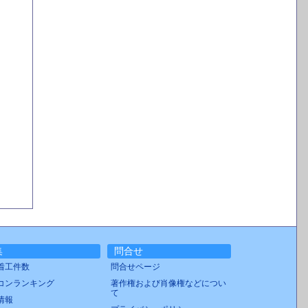
集
問合せ
着工件数
問合せページ
コンランキング
著作権および肖像権などについ
て
情報