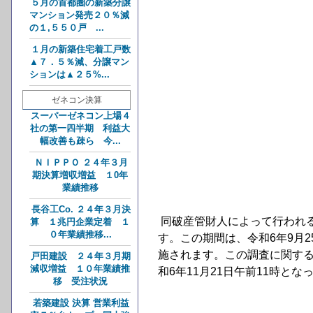
５月の首都圏の新築分譲
マンション発売２０％減
の１,５５０戸 ...
１月の新築住宅着工戸数
▲７．５％減、分譲マン
ションは▲２５%...
ゼネコン決算
スーパーゼネコン上場４
社の第一四半期 利益大
幅改善も疎ら 今...
ＮＩＰＰＯ ２４年３月
期決算増収増益 １0年
業績推移
長谷工Co. ２４年３月決
同破産管財人によって行われ
算 １兆円企業定着 １
０年業績推移...
す。この期間は、令和6年9月
施されます。この調査に関す
戸田建設 ２４年３月期
減収増益 １０年業績推
和6年11月21日午前11時とな
移 受注状況
若築建設 決算 営業利益