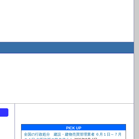
ト
PICK UP